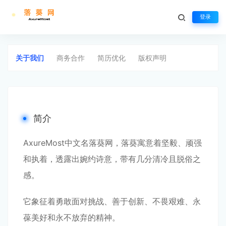
登录
关于我们
生活不止眼前的苟且，还有诗和远方
关于我们
商务合作
简历优化
版权声明
简介
AxureMost中文名落葵网，落葵寓意着坚毅、顽强
和执着，透露出婉约诗意，带有几分清冷且脱俗之
感。
它象征着勇敢面对挑战、善于创新、不畏艰难、永
葆美好和永不放弃的精神。