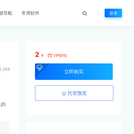
源导航
常用软件
登录
2
¥
VIP折扣
,268
立即购买
托管预览
息的