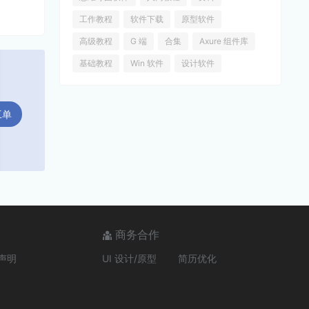
工作教程
软件下载
原型软件
高级教程
G 端
合集
Axure 组件库
基础教程
Win 软件
设计软件
工单
商务合作
声明
UI 设计/原型
简历优化