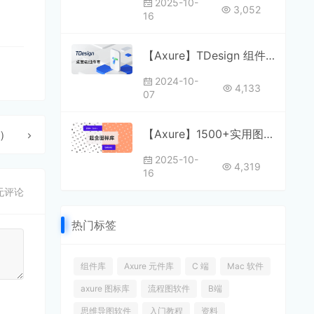
2025-10-
3,052
16
【Axure】TDesign 组件库
2024-10-
4,133
07
【Axure】1500+实用图标库 v2
镇）
2025-10-
4,319
16
无评论
热门标签
组件库
Axure 元件库
C 端
Mac 软件
axure 图标库
流程图软件
B端
思维导图软件
入门教程
资料