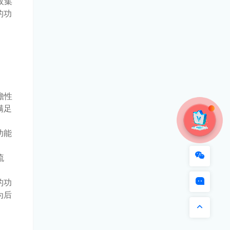
收集
的功
瞻性
满足
功能
流
的功
为后