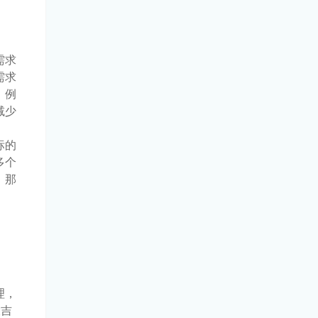
需求
需求
。例
减少
标的
多个
，那
理，
大吉