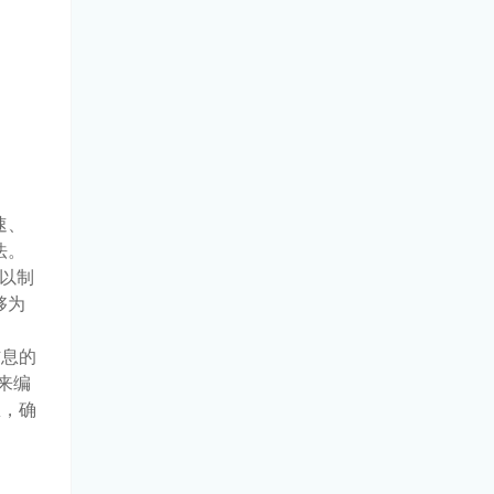
速、
法。
可以制
够为
信息的
来编
息，确