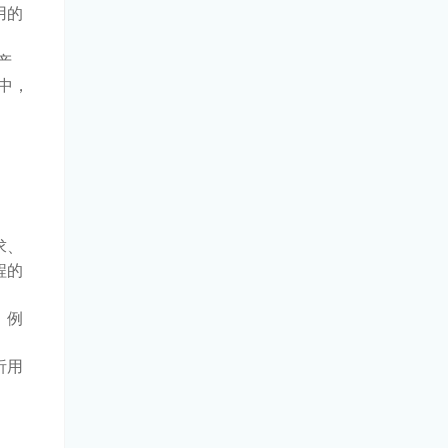
用的
产
中，
求、
程的
。例
析用