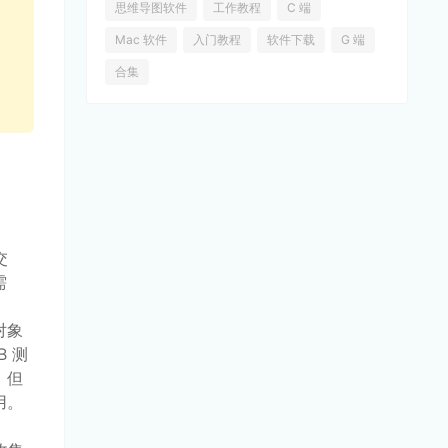
思维导图软件
工作教程
C 端
Mac 软件
入门教程
软件下载
G 端
合集
交
需
对象
 测
，但
用。