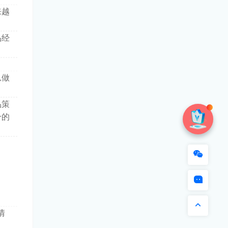
来越
品经
息做
品策
分的
情