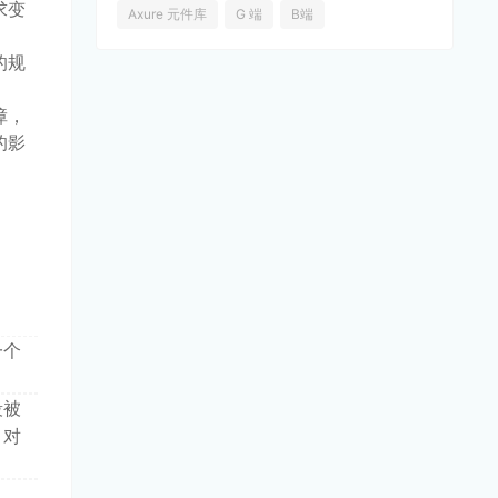
求变
Axure 元件库
G 端
B端
的规
障，
的影
一个
段被
，对