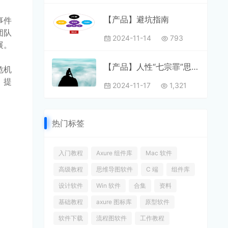
【产品】避坑指南
事件
团队
2024-11-14
793
展。
【产品】人性“七宗罪”思考设计
危机
，提
2024-11-17
1,321
热门标签
入门教程
Axure 组件库
Mac 软件
高级教程
思维导图软件
C 端
组件库
设计软件
Win 软件
合集
资料
基础教程
axure 图标库
原型软件
软件下载
流程图软件
工作教程