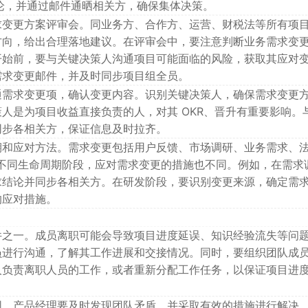
确结论，并通过邮件通晒相关方，确保集体决策。
求变更方案评审会。同业务方、合作方、运营、财税法等所有项
方向，给出合理落地建议。在评审会中，要注意判断业务需求变
开始前，要与关键决策人沟通项目可能面临的风险，获取其应对
需求变更邮件，并及时同步项目组全员。
通需求变更项，确认变更内容。识别关键决策人，确保需求变更
人是为项目收益直接负责的人，对其 OKR、晋升有重要影响。
同步各相关方，保证信息及时拉齐。
期和应对方法。需求变更包括用户反馈、市场调研、业务需求、
品的不同生命周期阶段，应对需求变更的措施也不同。例如，在需求
求结论并同步各相关方。在研发阶段，要识别变更来源，确定需
的应对措施。
件之一。成员离职可能会导致项目进度延误、知识经验流失等问
员进行沟通，了解其工作进展和交接情况。同时，要组织团队成
人负责离职人员的工作，或者重新分配工作任务，以保证项目进
围。产品经理要及时发现团队矛盾，并采取有效的措施进行解决