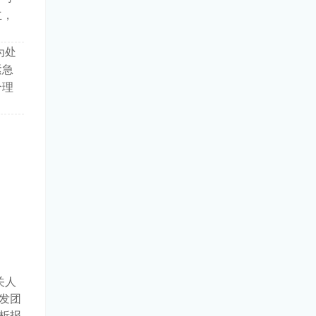
立，
为处
紧急
合理
关人
发团
析报