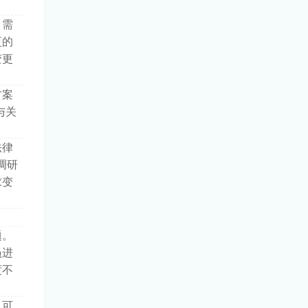
目需
更的
变更
方案
与关
法律
调研
求变
题。
员进
度不
。可