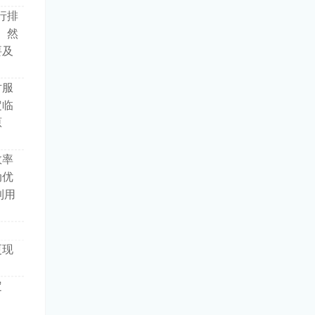
行排
。然
要及
对服
定临
原
效率
动优
利用
更现
定