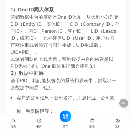
1）One ID同人体系
营销数据中台的基础是One ID体系，从大到小分别是
EID（Entity ID，实体ID）、CID（Company ID，公
司ID）、PID（Person ID，客户ID）、LID（Leads
ID，线索ID），此外还有UID（User ID，用户账号，
官网注册或者签订合同时生成，UID生成后，
UID=PID）。
以笔者团队的实践为例，营销数据中台的搭建是以
PID为核心的。One ID体系详细介绍见3.1。
2）数据中间层
基于PID，我们能从纷杂的系统和底表中，抽取出一
套数据中间层，包括：
客户的公司信息：公司名称、所属行业、公司规
模、融资阶段等；
客户的个人信息：电话、邮箱、姓名、职位等；
菜单
首页
书库
论坛
素材