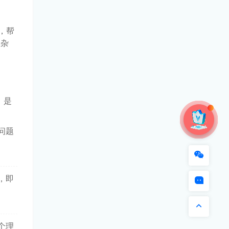
，帮
复杂
、是
问题
，即
个理