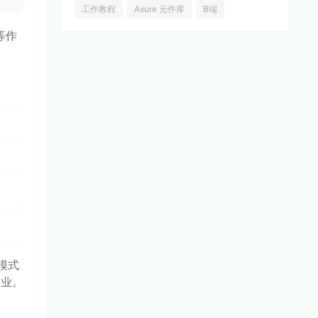
工作教程
Axure 元件库
B端
等作
模式
企业。