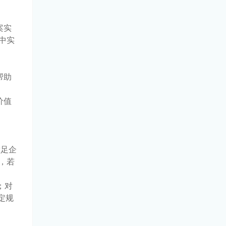
案实
中实
帮助
价值
满足企
，若
；对
定规