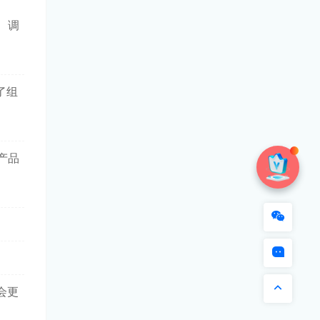
、调
了组
产品
会更