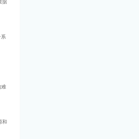
数据
个系
的难
源和