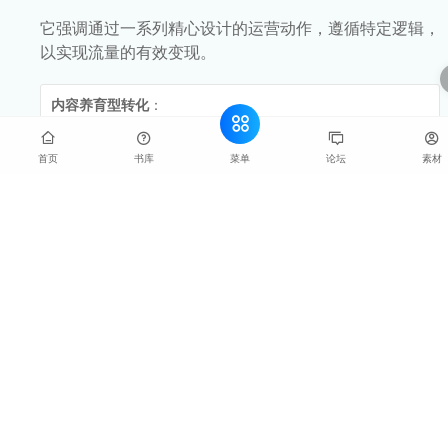
它强调通过一系列精心设计的运营动作，遵循特定逻辑，
以实现流量的有效变现。
内容养育型转化
：
适用场景
：非标产品或服务，如定制化解决方案。
菜单
首页
书库
论坛
素材
转化流程
：
用户教育
：通过社群、朋友圈、公众号等渠道发布高质量
内容，教育用户了解产品价值。
双向筛选
：通过持续的内容输出，筛选出真正有需求的精
准用户。
体验促进
：提供产品体验机会，增强信任，减少购买障
碍。
最终转化
：在用户对品牌和产品有足够认知后，推动销
售。
训练营+社群服务转化
：