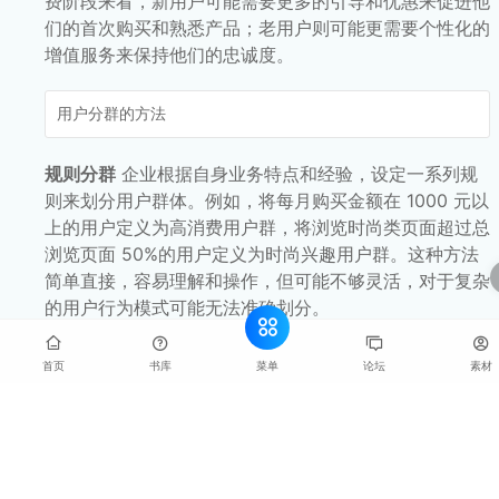
费阶段来看，新用户可能需要更多的引导和优惠来促进他
们的首次购买和熟悉产品；老用户则可能更需要个性化的
增值服务来保持他们的忠诚度。
用户分群的方法
规则分群
企业根据自身业务特点和经验，设定一系列规
则来划分用户群体。例如，将每月购买金额在 1000 元以
上的用户定义为高消费用户群，将浏览时尚类页面超过总
浏览页面 50%的用户定义为时尚兴趣用户群。这种方法
简单直接，容易理解和操作，但可能不够灵活，对于复杂
的用户行为模式可能无法准确划分。
聚类分析
利用数据分析技术中的聚类算法，将用户数据
自动聚类成不同的群体。聚类算法可以根据用户的多维度
菜单
首页
书库
论坛
素材
数据（如行为数据、属性数据等）找到数据中的相似性和
差异性，从而划分出不同的用户群。这种方法不需要事先
设定规则，能够发现数据中隐藏的用户群体结构，但对数
据质量和算法选择要求较高，需要专业的数据分析师进行
操作和解读。