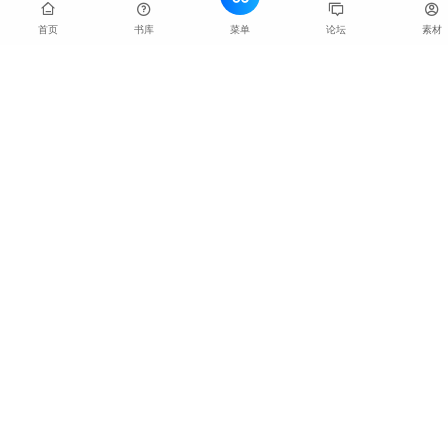
短期发展，以及企业的盈利目标等。不能仅仅关注营收或
利润等滞后性指标，还应考虑能够即时反映业务健康状况
菜单
首页
书库
论坛
素材
的指标.
避免虚荣指标
：虚荣指标看起来很漂亮，但并不能真正反
映业务的核心价值和实际进展。例如社交平台的注册用户
数，如果大量用户注册后不再活跃，那么这个指标就失去
了实际意义，而月活跃用户数则更能体现平台的真实价
值.
不同业务阶段的北极星指标示例
探索期
：重点关注新用户的增长及留存。比如一款新的在
线教育产品，在探索期可能将“新增注册用户数”和“新用
户首次学习课程的留存率”作为北极星指标，以快速积累
用户基础并了解产品对用户的吸引力.
成长期
：重点关注活跃用户及营收。以电商平台为例，成
长期的北极星指标可能是“月活跃用户数”和“月度
GMV（商品交易总额）”，通过提升用户活跃度来促进更