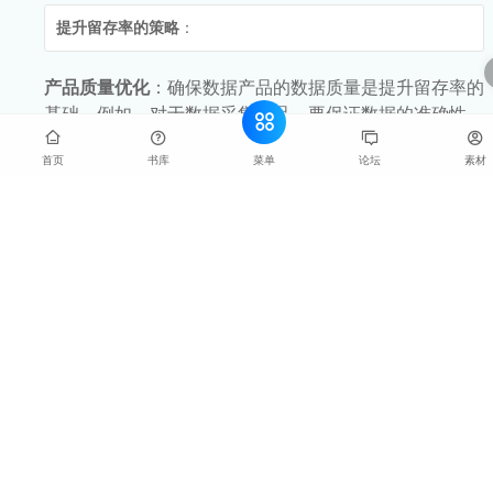
提升留存率的策略
：
产品质量优化
：确保数据产品的数据质量是提升留存率的
基础。例如，对于数据采集产品，要保证数据的准确性、
完整性和及时性。定期对数据来源进行审核和更新，优化
菜单
首页
书库
论坛
素材
数据采集算法，减少数据误差。同时，产品的性能也很重
要，如数据处理产品要具备高效的处理速度，避免用户长
时间等待。
个性化体验打造
：根据用户的行为数据和偏好，为用户提
供个性化的产品体验。例如，数据产品可以根据用户经常
使用的功能和分析主题，在用户登录时展示相关的内容推
荐或快捷入口。对于数据分析工具，还可以提供个性化的
图表模板和分析模板，让用户感受到产品是为他们量身定
制的，从而提高留存率。
提高活跃度的策略
：