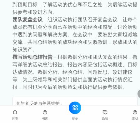
到预期目标，了解活动的优点和不足之处，为后续活动提
供参考和改进方向。
团队复盘会议
：组织活动执行团队召开复盘会议，让每个
成员都有机会分享自己在活动中的经验和感受，讨论活动
中遇到的问题和解决方案。在会议中，要鼓励大家坦诚地
交流，共同总结活动的成功经验和失败教训，形成团队的
知识资产。
撰写活动总结报告
：根据数据分析和团队复盘的结果，撰
写详细的活动总结报告。报告内容应包括活动概述、目标
达成情况、数据分析、经验总结、问题反思、改进建议
等，为上级领导和相关部门提供全面的活动执行情况汇
报，同时也为今后的活动策划和执行提供参考依据。
参与者反馈与关系维护：
菜单
首页
书库
论坛
素材
收集参与者反馈
：通过问卷调查、在线留言、电话回访等
方式，收集参与者对活动的反馈意见和建议。了解他们对
活动内容、组织安排、服务质量等方面的满意度和改进建