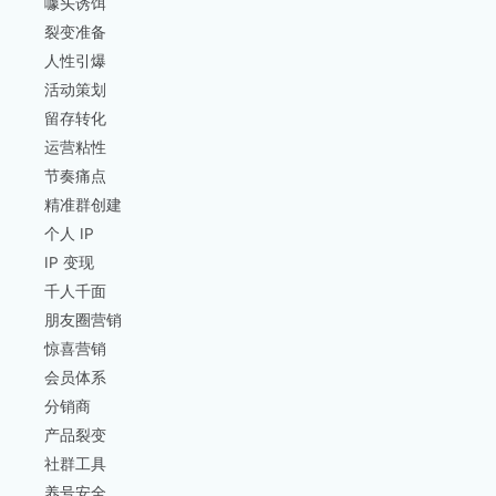
噱头诱饵
裂变准备
人性引爆
活动策划
留存转化
运营粘性
节奏痛点
精准群创建
个人 IP
IP 变现
千人千面
朋友圈营销
惊喜营销
会员体系
分销商
产品裂变
社群工具
养号安全