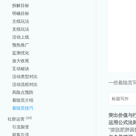
拆解目标
明确目标
主线玩法
支线玩法
活动上线
预热推广
监测优化
放大收尾
互动秘诀
活动类型对比
一些着陆页
活动流程对比
风险点预防
标题写作
着陆页介绍
着陆页技巧
突出价值与
[20]
社群运营
运用公式法
引流裂变
“摆脱肥胖困
获客引流