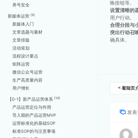
唤按钮等。
养号安全
设置清晰的
[9]
新媒体运营
用户行动。
新媒体入门
合理分段与
突出行动召
文章选题与素材
确具体。
文章排版
活动策划
流程设计要点
矩阵运营
微信公众号运营
生产高质量内容
文
<
用户增长
着陆页
档
[19]
【0-1】新产品运营体系
导
产品运营定位与作用
发表
导入期的产品运营MVP
航
运营标准化的基础SOP
标准SOP的与注意事项