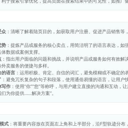
：利于搜索引擎优化，提高页面在搜索结果中的可见性，如推广健身
受众
：清晰了解着陆页目的，如获取用户注册、促进产品销售等
优势
：提炼产品或服务的核心卖点，用简洁明了的语言表达，如
具体数据或案例支撑。
点
：指出用户面临的问题和挑战，并说明产品或服务如何有效解
传外卖服务的便捷与多样。
力的语言
：运用积极、肯定、自信的词汇，避免模糊或不确定的
了
：避免冗长复杂的句子和段落，使用通俗易懂的语言，让用户
称写作
：使用“你”“您”等称呼，与用户建立直接的沟通和互动，
们为你提供……解决方案”。
模式
：将重要内容放在页面左上角和上半部分，沿F型轨迹分布