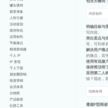
包含关键词
噱头诱饵
裂变准备
内容创作
人性引爆
活动策划
明确目标与
留存转化
写内容。
运营粘性
突出卖点与
节奏痛点
等，可列举
精准群创建
解决用户痛
的痛点，宣
个人 IP
使用有说服
IP 变现
保持简洁明
千人千面
采用第二人
朋友圈营销
恼？现在，我
惊喜营销
会员体系
结构布局
分销商
产品裂变
遵循F型阅读
社群工具