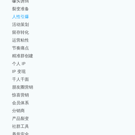
噱头诱饵
裂变准备
人性引爆
活动策划
留存转化
运营粘性
节奏痛点
精准群创建
个人 IP
IP 变现
千人千面
朋友圈营销
惊喜营销
会员体系
分销商
产品裂变
社群工具
养号安全