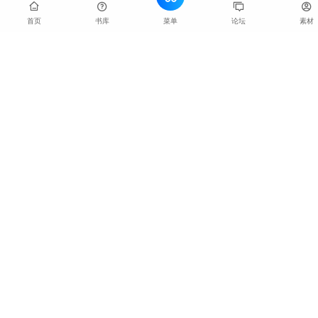
制，如“仅限前100名报名者可享受优惠”“限量版商品，先
到先得”等，激发人们的竞争意识和紧迫感。
菜单
首页
书库
论坛
素材
限时优惠
：设定特定的时间期限，如“限时折扣，活动截
止到今晚12点”“24小时内下单，可获额外赠品”，促使人
们尽快做出决策，以免错过机会。
第三步：设置诱饵与奖励
诱饵设计
：提供具有吸引力的诱饵，如免费试用、赠品、
抽奖、优惠券等，吸引人们的注意力并激发他们的兴趣，
如“购买产品即可参与抽奖，有机会赢取豪华旅游套餐”。
奖励机制
：建立明确的奖励体系，对参与活动、分享推
广、达成目标等行为给予奖励，如“邀请三位好友成功参
与活动，可获得现金红包”，鼓励用户积极参与和传播。
第四步：营造社交氛围
社交互动
：设计活动环节，促进参与者之间的互动和交