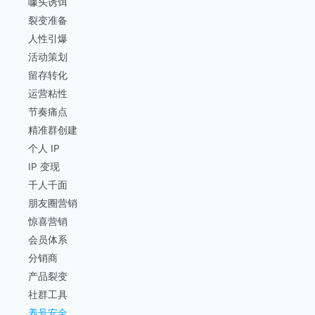
噱头诱饵
裂变准备
人性引爆
活动策划
留存转化
运营粘性
节奏痛点
精准群创建
个人 IP
IP 变现
千人千面
朋友圈营销
惊喜营销
会员体系
分销商
产品裂变
社群工具
养号安全