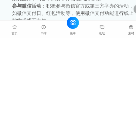
参与微信活动
：积极参与微信官方或第三方举办的活动，
如微信支付日、红包活动等，使用微信支付功能进行线上
购物或线下支付。
注意账号安全
：定期检查并更新微信隐私设置，控制谁可
菜单
首页
书库
论坛
素材
以看到你的朋友圈、位置信息等。不要随意点击不明链
接，避免账号被盗。此外，不要将账号密码告诉他人，保
护个人隐私。
抖音养号技巧
遵守一机一卡一号原则
：一个抖音号绑定一个手机一个手
机号，不要频繁登录登出账号，也不要用同一个手机登录
多个抖音号。
模拟正常用户行为
：新号注册后的前3-7天，每天刷抖音
1个小时左右，观看推荐、附近的视频，对感兴趣的视频
进行点赞、评论、转发等操作，但不要连续秒赞或大规模
关注账号。
关注优质账号
：关注一些不同领域的优质账号，尤其是与