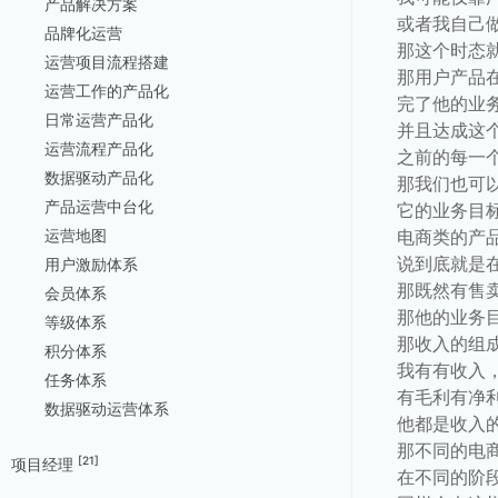
产品解决方案
或者我自己
品牌化运营
那这个时态
运营项目流程搭建
那用户产品
运营工作的产品化
完了他的业
日常运营产品化
并且达成这
运营流程产品化
之前的每一
数据驱动产品化
那我们也可
产品运营中台化
它的业务目
电商类的产
运营地图
说到底就是
用户激励体系
那既然有售
会员体系
那他的业务
等级体系
那收入的组
积分体系
我有有收入
任务体系
有毛利有净
数据驱动运营体系
他都是收入
那不同的电
[21]
项目经理
在不同的阶