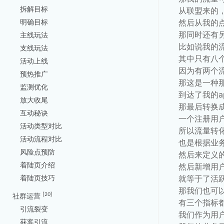
拆解目标
从联盟来的，
然后从我的
明确目标
那同时还有
主线玩法
比如说我的
支线玩法
其中只有八
活动上线
因为有两个流
预热推广
那这是一种
监测优化
到达了我的a
放大收尾
那最后转换
互动秘诀
一个注册用
活动类型对比
所以流量转
活动流程对比
也是根据业
风险点预防
然后来定义
着陆页介绍
然后新增用
就等于了活
着陆页技巧
那我们也可
[20]
社群运营
有三个指标
引流裂变
我们作为用
获客引流