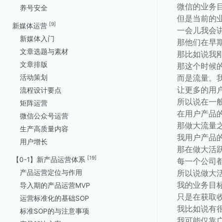
微信的业务
养号安全
但是当前的
[9]
新媒体运营
一会儿我会
新媒体入门
那他们在早
文章选题与素材
那比如说我
文章排版
那这个时候
而是流量。
活动策划
让更多的用
流程设计要点
所以说在一
矩阵运营
在用户产品
微信公众号运营
那做大流量
生产高质量内容
我用户产品
用户增长
那在做大活
[19]
【0-1】新产品运营体系
每一个公司
所以说做大
产品运营定位与作用
我的业务目
导入期的产品运营MVP
只是在获取
运营标准化的基础SOP
我比如说有
标准SOP的与注意事项
我可能仅靠