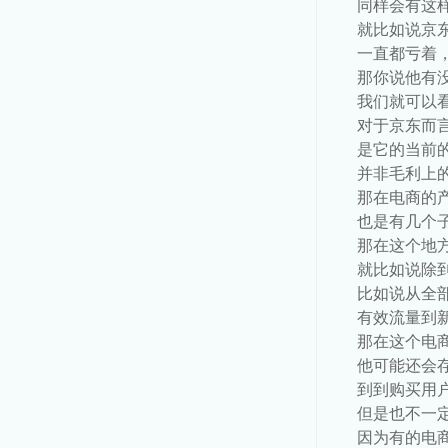
同样会有这
就比如说京
一直都亏着
那你说他有
我们就可以
对于京东而
是它的当前
并非毛利上
那在电商的
也是有几个
那在这个地
就比如说除
比如说从全
有效流量到
那在这个电
他可能还会
到到购买用
但是也不一
因为有的电