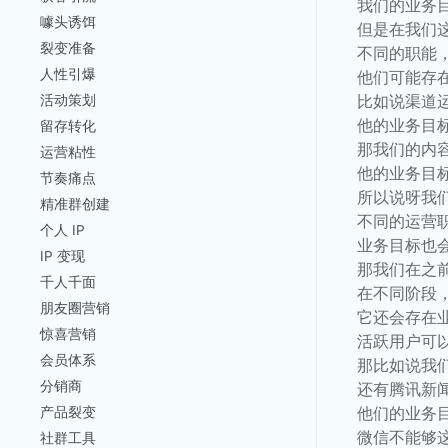
我们的业务
噱头诱饵
但是在我们
裂变准备
不同的职能
人性引爆
他们可能存
比如说渠道
活动策划
他的业务目
留存转化
那我们的内
运营粘性
他的业务目
节奏痛点
所以说呀我
精准群创建
不同的运营
个人 IP
业务目标也
IP 变现
那我们在之
千人千面
在不同阶段
朋友圈营销
它还会存在
惊喜营销
活跃用户可
会员体系
那比如说我
分销商
还有腾讯新
他们的业务
产品裂变
微信不能够
社群工具