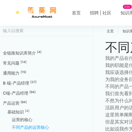
OSS
首页
招聘 | 社区
知识
主页
/
知识
不同
[4]
全链路知识库简介
我的产品在
[14]
常见问题
我的职能是
我应该选择
[15]
通用能力
为我的业务
[37]
B 端-产品经理
不同的产品
[94]
我们首先看
C端-产品经理
不然为什么
[84]
产品运营
活跃用户的
[4]
基础知识
这里简单阐
运营的核心
但是其实对
不同产品的运营核心
比如说我作