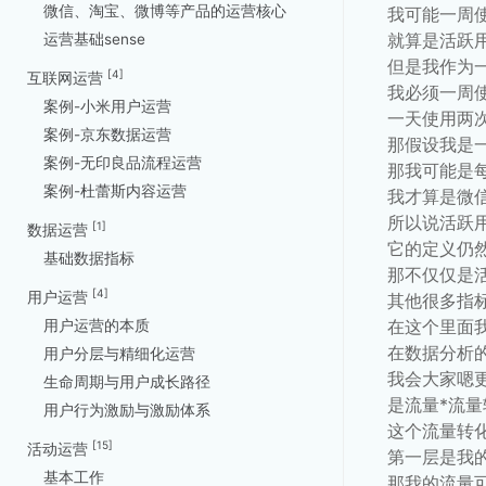
微信、淘宝、微博等产品的运营核心
我可能一周
就算是活跃
运营基础sense
但是我作为
[4]
互联网运营
我必须一周
案例-小米用户运营
一天使用两
案例-京东数据运营
那假设我是
案例-无印良品流程运营
那我可能是
案例-杜蕾斯内容运营
我才算是微
所以说活跃
[1]
数据运营
它的定义仍
基础数据指标
那不仅仅是
[4]
用户运营
其他很多指
在这个里面
用户运营的本质
在数据分析
用户分层与精细化运营
我会大家嗯
生命周期与用户成长路径
是流量*流
用户行为激励与激励体系
这个流量转
[15]
活动运营
第一层是我
基本工作
那我的流量