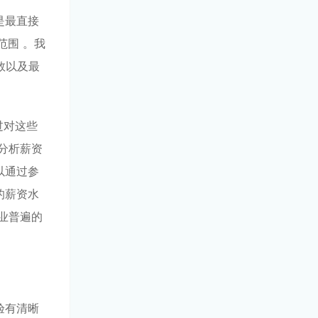
是最直接
范围 。我
数以及最
过对这些
分析薪资
以通过参
的薪资水
业普遍的
验有清晰