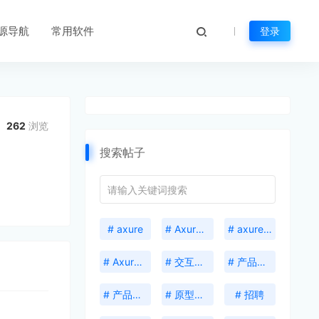
源导航
常用软件
登录
262
浏览
搜索帖子
# axure
# Axure Cloud
# axure 共享激活码
# Axure 格式刷
# 交互设计
# 产品抽象思维
# 产品能力
# 原型工具
# 招聘