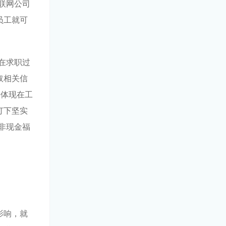
联网公司
员工就可
在求职过
取相关信
接体现在工
打下坚实
非现金福
影响，就