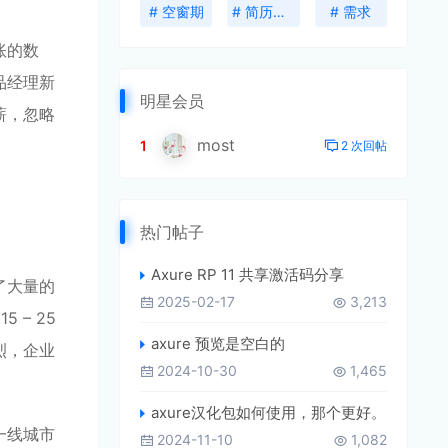
# 空窗期
# 简历包装
# 需求
账的数
品经理新
明星会员
薪，忽略
most
1
2 次回帖
热门帖子
Axure RP 11 共享激活码分享
了大量的
2025-02-17
3,213
– 25
axure 预览是空白的
烈，企业
2024-10-30
1,465
axure汉化包如何使用，那个更好。
一线城市
2024-11-10
1,082