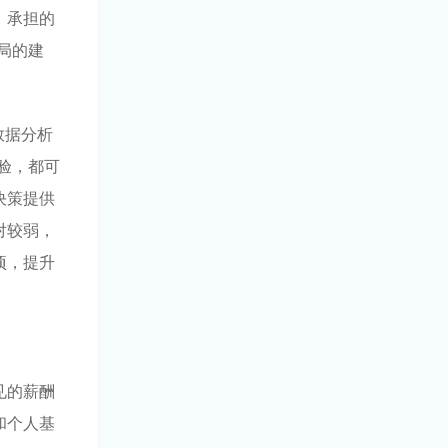
、承担的
局的建
数据分析
验，都可
决策提供
对较弱，
项，提升
见的薪酬
和个人基