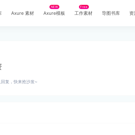
NEW
Free
库
Axure 素材
Axure模板
工作素材
导图书库
资
资
人回复，快来抢沙发~