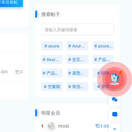
登录后发帖
搜索帖子
# axure
# Axure Cloud
# axure 共享激活码
# Axure 格式刷
# 交互设计
# 产品抽象思维
491
0
# 产品能力
# 原型工具
# 招聘
# 空窗期
# 简历包装
# 需求
明星会员
most
1
2 次回帖