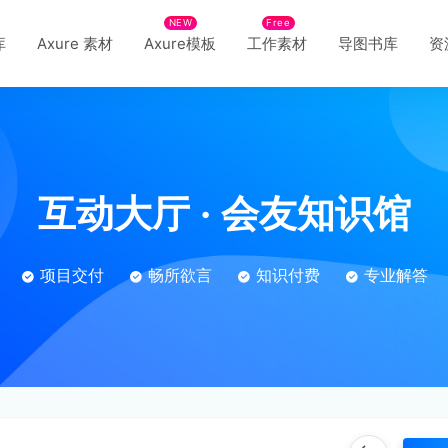
NEW
Free
库
Axure 素材
Axure模板
工作素材
导图书库
资
互动大厅
·
会友知识馆
项目交付
畅所欲言
知识付费
专业解答