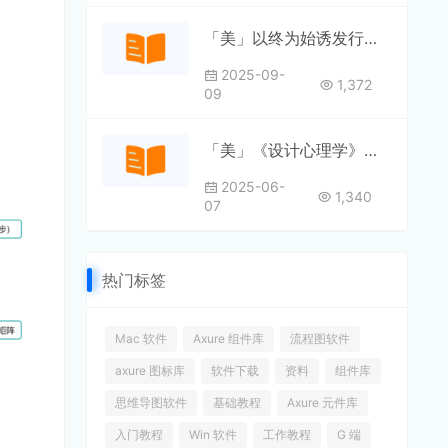
「美」以终为始诱发行为改变
2025-09-
1,372
09
「美」《设计心理学》（全四册）
2025-06-
1,340
07
热门标签
Mac 软件
Axure 组件库
流程图软件
axure 图标库
软件下载
资料
组件库
思维导图软件
基础教程
Axure 元件库
入门教程
Win 软件
工作教程
G 端