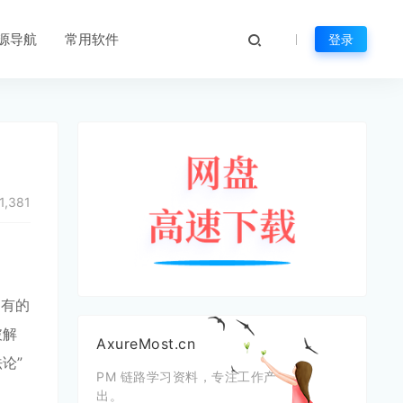
源导航
常用软件
登录
1,381
，有的
破解
AxureMost.cn
论”
PM 链路学习资料，专注工作产
出。