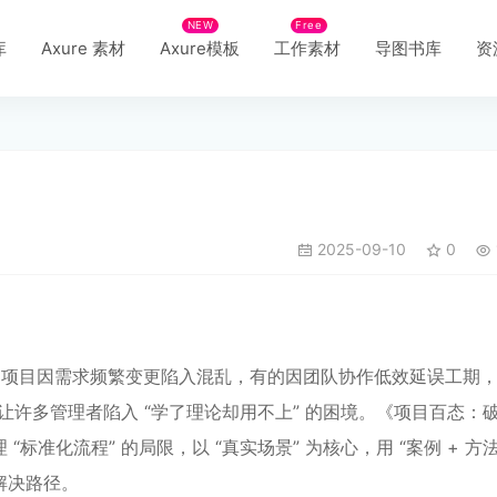
NEW
Free
库
Axure 素材
Axure模板
工作素材
导图书库
资
2025-09-10
0
的项目因需求频繁变更陷入混乱，有的因团队协作低效延误工期
，让许多管理者陷入 “学了理论却用不上” 的困境。《项目百态：
准化流程” 的局限，以 “真实场景” 为核心，用 “案例 + 方法
解决路径。