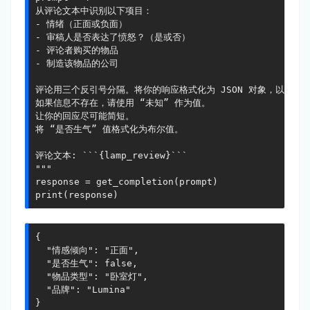
从评论文本中识别以下项目：

- 情绪（正面或负面）

- 审稿人是否表达了愤怒？（是或否）

- 评论者购买的物品

- 制造该物品的公司

评论用三个反引号分隔。将你的响应格式化为 JSON 对象，以 “情感
如果信息不存在，请使用 “未知” 作为值。

让你的回应尽可能简短。

将 “是否生气” 值格式化为布尔值。

评论文本: ```{lamp_review}```

"""

response = get_completion(prompt)

print(response)
{

  "情感倾向": "正面",

  "是否生气": false,

  "物品类型": "卧室灯",

  "品牌": "Lumina"

}