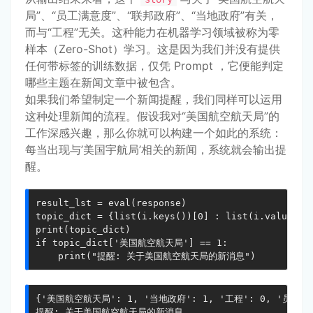
局”、“员工满意度”、“联邦政府”、“当地政府”有关，
而与“工程”无关。这种能力在机器学习领域被称为零
样本（Zero-Shot）学习。这是因为我们并没有提供
任何带标签的训练数据，仅凭 Prompt ，它便能判定
哪些主题在新闻文章中被包含。
如果我们希望制定一个新闻提醒，我们同样可以运用
这种处理新闻的流程。假设我对“美国航空航天局”的
工作深感兴趣，那么你就可以构建一个如此的系统：
每当出现与’美国宇航局’相关的新闻，系统就会输出提
醒。
result_lst = eval(response)

topic_dict = {list(i.keys())[0] : list(i.values())
print(topic_dict)

if topic_dict['美国航空航天局'] == 1:

    print("提醒: 关于美国航空航天局的新消息")
{'美国航空航天局': 1, '当地政府': 1, '工程': 0, '员工满意
提醒: 关于美国航空航天局的新消息