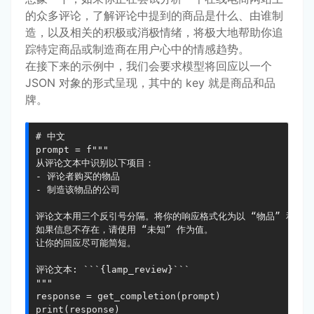
的众多评论，了解评论中提到的商品是什么、由谁制
造，以及相关的积极或消极情绪，将极大地帮助你追
踪特定商品或制造商在用户心中的情感趋势。
在接下来的示例中，我们会要求模型将回应以一个
JSON 对象的形式呈现，其中的 key 就是商品和品
牌。
# 中文

prompt = f"""

从评论文本中识别以下项目：

- 评论者购买的物品

- 制造该物品的公司

评论文本用三个反引号分隔。将你的响应格式化为以 “物品” 和 “品牌”
如果信息不存在，请使用 “未知” 作为值。

让你的回应尽可能简短。

评论文本: ```{lamp_review}```

"""

response = get_completion(prompt)

print(response)