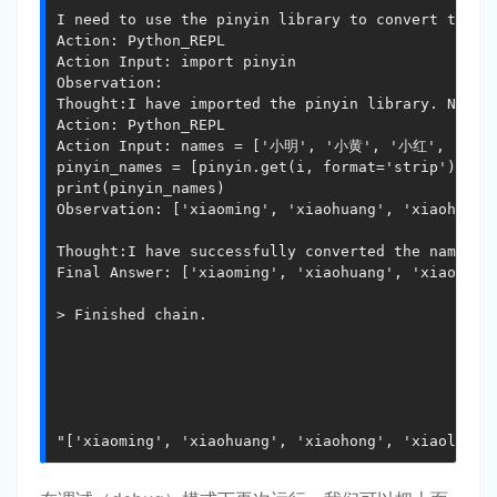
I need to use the pinyin library to convert the na
Action: Python_REPL

Action Input: import pinyin

Observation: 

Thought:I have imported the pinyin library. Now I 
Action: Python_REPL

Action Input: names = ['小明', '小黄', '小红', '小蓝
pinyin_names = [pinyin.get(i, format='strip') for 
print(pinyin_names)

Observation: ['xiaoming', 'xiaohuang', 'xiaohong',
Thought:I have successfully converted the names to
Final Answer: ['xiaoming', 'xiaohuang', 'xiaohong'
> Finished chain.

"['xiaoming', 'xiaohuang', 'xiaohong', 'xiaolan',