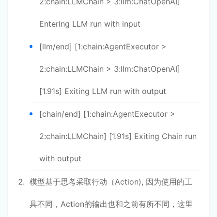
2:chain:LLMChain > 3:llm:ChatOpenAI]
Entering LLM run with input
[llm/end] [1:chain:AgentExecutor >
2:chain:LLMChain > 3:llm:ChatOpenAI]
[1.91s] Exiting LLM run with output
[chain/end] [1:chain:AgentExecutor >
2:chain:LLMChain] [1.91s] Exiting Chain run
with output
模型基于思考采取行动（Action), 因为使用的工
具不同，Action的输出也和之前有所不同，这里