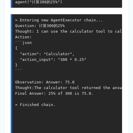
agent("计算300的25%")
> Entering new AgentExecutor chain...

Question: 计算300的25%

Thought: I can use the calculator tool to calculat
Action:

```json

{

  "action": "Calculator",

  "action_input": "300 * 0.25"

}

```

Observation: Answer: 75.0

Thought:The calculator tool returned the answer 75
Final Answer: 25% of 300 is 75.0.

> Finished chain.
