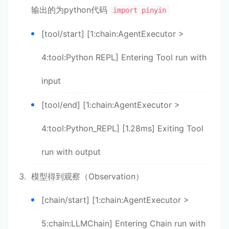
输出的为python代码
import pinyin
[tool/start] [1:chain:AgentExecutor >
4:tool:Python REPL] Entering Tool run with
input
[tool/end] [1:chain:AgentExecutor >
4:tool:Python_REPL] [1.28ms] Exiting Tool
run with output
模型得到观察（Observation）
[chain/start] [1:chain:AgentExecutor >
5:chain:LLMChain] Entering Chain run with