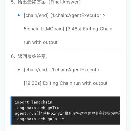
给出最终答案（Final Answer）
[chain/end] [1:chain:AgentExecutor >
5:chain:LLMChain] [3.48s] Exiting Chain
run with output
返回最终答案。
[chain/end] [1:chain:AgentExecutor]
[19.20s] Exiting Chain run with output
import langchain

langchain.debug=True

agent.run(f"使用pinyin拼音库将这些客户名字转换为拼音，并打印输
langchain.debug=False