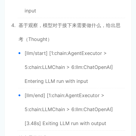
input
基于观察，模型对于接下来需要做什么，给出思
考（Thought）
[llm/start] [1:chain:AgentExecutor >
5:chain:LLMChain > 6:llm:ChatOpenAI]
Entering LLM run with input
[llm/end] [1:chain:AgentExecutor >
5:chain:LLMChain > 6:llm:ChatOpenAI]
[3.48s] Exiting LLM run with output