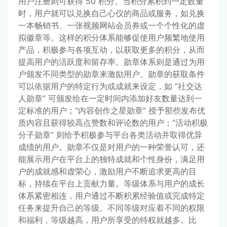
用户注册则可获得 50 积分。当积分累积到一定数量
时，用户就可以兑换自己心仪的商品或服务，如兑换
一本畅销书、一张视频网站会员券或一个个性化的虚
拟徽章等。这样的积分体系能够促使用户频繁地使用
产品，积极参与各项互动，以获取更多的积分，从而
提高用户的活跃度和留存率。勋章体系则是通过为用
户颁发不同类型的勋章来激励用户。勋章的获取条件
可以依据用户的特定行为或成就来设定，如 “社交达
人勋章” 可颁发给在一定时间内添加好友数量达到一
定标准的用户；“内容创作之星勋章” 授予那些发布优
质内容且获得较高点赞数和评论数的用户；“活动积极
分子勋章” 则给予积极参与平台各类活动并取得优异
成绩的用户。勋章不仅是对用户的一种荣誉认可，还
能展示用户在平台上的独特成就和个性身份，满足用
户的成就感和虚荣心，激励用户不断追求更高的目
标，持续在平台上贡献力量。等级体系与用户的成长
体系紧密相连，用户通过不断积累经验值或完成特定
任务来提升自己的等级。不同等级对应着不同的权限
和福利，等级越高，用户所享受的特权就越多。比