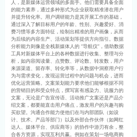
人，是新媒体运营领域的多面手。他们需要具备全面
的能力素养，通过多种形式为企业获取精准潜在用户
并提升转化率。用户调研能力是其开展工作的基础，
通过深入了解目标用户的年龄、性别、兴趣爱好、消
费习惯等多方面特征，绘制出精准的用户画像，从而
为后续的内容生产、活动策划等提供方向指引。数据
分析能力则像是全栈新媒体人的 “导航仪”，借助数据
工具对新媒体平台上的各种数据进行收集、整理与分
析，如内容阅读量、点赞数、评论数、转发数，用户
来源渠道、留存率、转化率等，从数据中洞察用户行
为与需求变化，发现运营过程中的问题与机会，进而
优化运营策略。文案策划能力要求他们能够根据不同
的营销目的和受众特点，撰写富有感染力、说服力的
文案，无论是广告宣传语、活动推广文案还是产品介
绍文案，都要能直击用户痛点，激发用户的兴趣与购
买欲望。沟通合作能力使他们在与内部团队（如设
计、技术、产品等部门）以及外部合作伙伴（如网红
达人、媒体平台、供应商等）的协作中游刃有余，整
合各方资源，实现互利共赢。例如在策划一场电商购