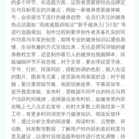
的多个环节。在选题方面，运营者需紧密结合品牌定
位与目标受众的兴趣点，例如一家健身类新媒体账
号，会依据当下流行的健身趋势、会员们关注的健身
热点话题如 “高效减脂训练法”“新手健身入门计划” 等
进行选题规划。创作过程则要求创作者具备扎实的写
作功底与丰富的创意，能将专业的健身知识以通俗易
懂、生动有趣的方式呈现出来，无论是撰写详细的健
身教程文章，还是制作吸引人的健身短视频脚本。排
版编辑环节不容忽视，对于文章，要合理设置字体、
字号、行距、段落间距，搭配协调的色彩，插入合适
的图片、图表等元素，使页面布局美观舒适；对于视
频，要注重剪辑节奏、画面切换效果、字幕添加等，
提升视觉体验。发布时，需根据不同平台的特点与用
户活跃时间规律，选择最佳发布时机，如健身类内容
在晚上七八点左右发布，此时大多数上班族结束一天
工作，有更多时间浏览学习健身知识。阅读反馈环
节，通过分析文章的阅读量、阅读时长、点赞数、评
论数、转发数等数据，了解用户对内容的喜好程度与
意见建议，以便对后续选题和创作进行优化调整，持