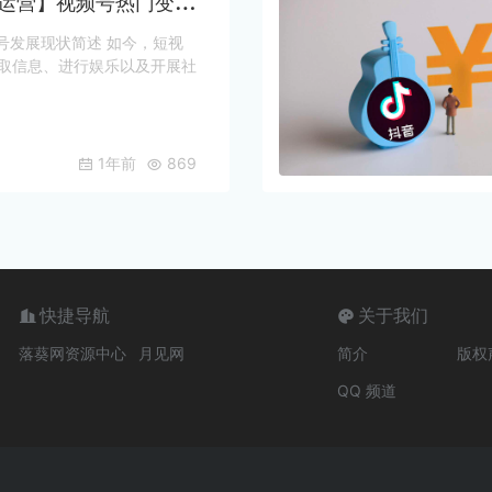
营】视频号热门变现类型
号发展现状简述 如今，短视
取信息、进行娱乐以及开展社
1年前
869
快捷导航
关于我们
落葵网资源中心
月见网
简介
版权
QQ 频道