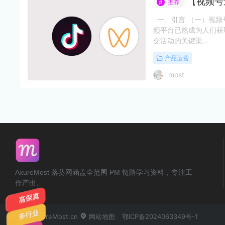
【视频号运
推荐
#
一、引言 （一）视频
频平台已然成为人们获
交活动的关键渠…
产品运营
most
AxureMost 落葵网涵盖全范围 PM 链路学习资料，专注工
作产出。
© 2024 AxureMost.cn
网站地图
鄂ICP备2024063349号-1