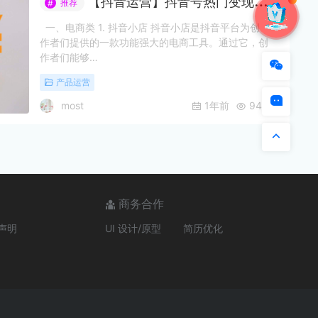
【抖音运营】抖音号热门变现类型
推荐
#
一、电商类 1. 抖音小店 抖音小店是抖音平台为创
作者们提供的一款功能强大的电商工具。通过它，创
作者们能够…
产品运营
most
1年前
948
商务合作
声明
UI 设计/原型
简历优化