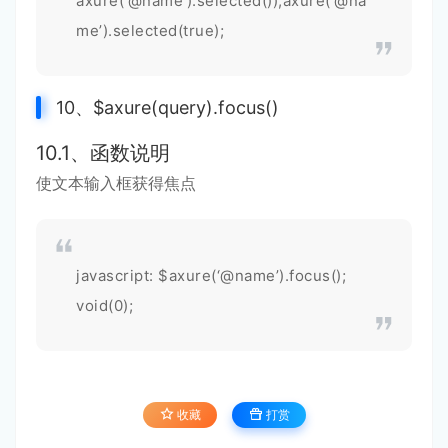
axure(‘@name’).selected());axure(‘@na
me’).selected(true);
10、$axure(query).focus()
10.1、函数说明
使文本输入框获得焦点
javascript: $axure(‘@name’).focus();
void(0);
收藏
打赏