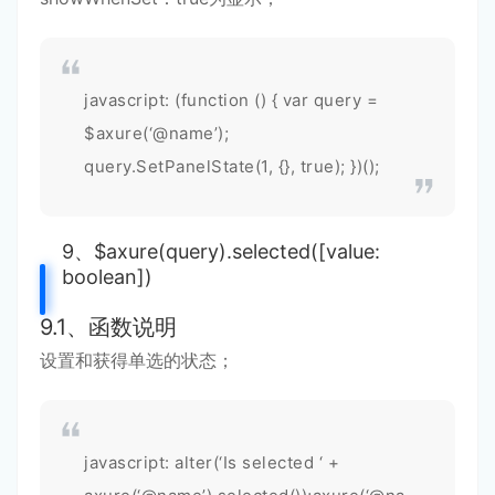
javascript: (function () { var query =
$axure(‘@name’);
query.SetPanelState(1, {}, true); })();
9、$axure(query).selected([value:
boolean])
9.1、函数说明
设置和获得单选的状态；
javascript: alter(‘Is selected ‘ +