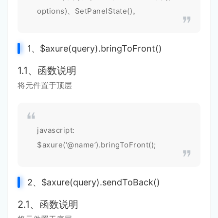
options)、SetPanelState()。
1、$axure(query).bringToFront()
1.1、函数说明
将元件置于顶层
javascript:
$axure(‘@name’).bringToFront();
2、$axure(query).sendToBack()
2.1、函数说明