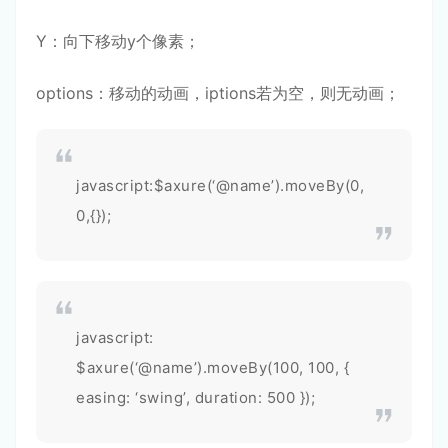
Y：向下移动y个像素；
options：移动的动画，iptions若为空，则无动画；
javascript:$axure(‘@name’).moveBy(0,
0,{});
javascript:
$axure(‘@name’).moveBy(100, 100, {
easing: ‘swing’, duration: 500 });