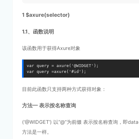
1 $axure(selector)
1.1、函数说明
该函数用于获得Axure对象
var query = axure('@WIDGET');

var query =axure('#id');
目前此函数只支持两种方式获得对象：
方法一 表示按名称查询
(‘@WIDGET’) 以“@”为前缀 表示按名称查询，即data-l
方法是一样。