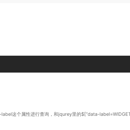
abel这个属性进行查询，和jqurey里的$[“data-label=WIDGET