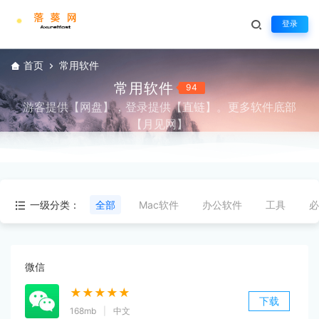
登录
首页
常用软件
常用软件
94
游客提供【网盘】，登录提供【直链】。更多软件底部
【月见网】
一级分类：
全部
Mac软件
办公软件
工具
必
微信
★★★★★
下载
168mb
|
中文