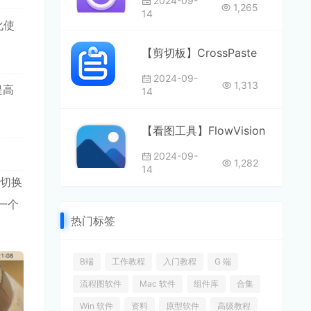
2024-09-
1,265
14
化使
【剪切板】CrossPaste
2024-09-
1,313
提高
14
【看图工具】FlowVision
2024-09-
1,282
14
口切换
是一个
热门标签
B端
工作教程
入门教程
G 端
流程图软件
Mac 软件
组件库
合集
Win 软件
资料
原型软件
高级教程