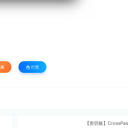
藏
打赏
【剪切板】CrossPas