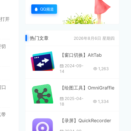
QQ频道
在打开
热门文章
2026年8月6日 星期四
要切
【窗口切换】AltTab
2024-09-
1,263
14
窗口
【绘图工具】OmniGraffle
2025-04-
1,334
18
其带
【录屏】QuickRecorder