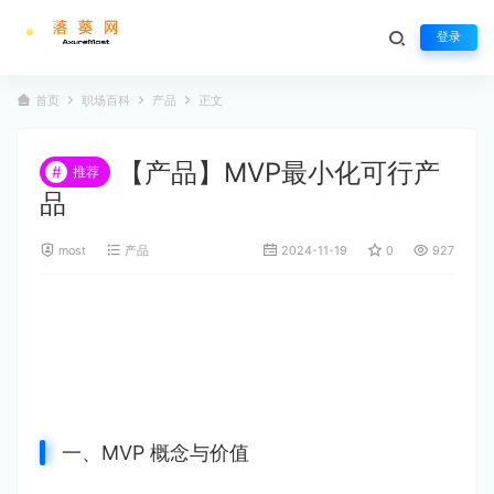
登录
首页
职场百科
产品
正文
【产品】MVP最小化可行产
#
推荐
品
most
产品
2024-11-19
0
927
一、MVP 概念与价值