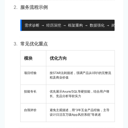
服务流程示例
需求诊断 → 经历深挖 → 框架重构 → 数据强化 → 岗位匹配
常见优化重点
模块
优化方向
项目经验
按STAR法则描述，强调产品从0到1的完整流
程及商业价值
技能专长
优先展示Axure/SQL等硬技能，结合用户增
长、竞品分析等软实力
自我评价
避免主观描述，用“3年互金产品经验，主导
设计日活百万级App风控系统”等表述