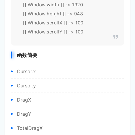
[[ Window.width ]] -> 1920
[[ Window.height ]] -> 948
[[ Window.scrollX ]] -> 100
[[ Window.scrollY ]] -> 100
函数简要
Cursor.x
Cursor.y
DragX
DragY
TotalDragX