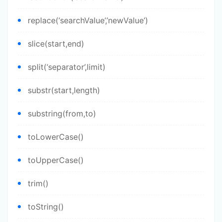
replace(‘searchValue’,’newValue’)
slice(start,end)
split(‘separator’,limit)
substr(start,length)
substring(from,to)
toLowerCase()
toUpperCase()
trim()
toString()