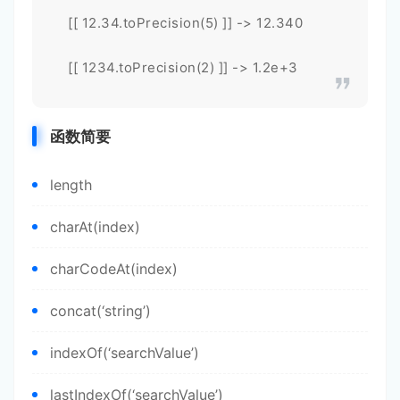
[[ 12.34.toPrecision(5) ]] -> 12.340
[[ 1234.toPrecision(2) ]] -> 1.2e+3
函数简要
length
charAt(index)
charCodeAt(index)
concat(‘string’)
indexOf(‘searchValue’)
lastIndexOf(‘searchValue’)