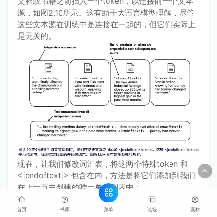
文档或书籍之前插入一个token，以连接前一个文本
源，如图2.10所示。这有助于大语言模型理解，尽管
这些文本源在训练中是连接在一起的，但它们实际上
是无关的。
现在，让我们修改词汇表，将这两个特殊token 和
<|endoftext|> 包含在内，方法是将它们添加到我们
在上一节中创建的唯一单词列表中：
菜单
首页
书库
论坛
素材
all_tokens = sorted(list(set(preprocessed)))
