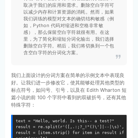
取决于我们的应用和需求。删除空白字符可
以减少内存和计算资源的消耗。然而，如果
我们训练的模型对文本的确切结构敏感（例
如，Python 代码对缩进和空格非常敏
感），那么保留空白字符就很有用。在这
里，为了简化和缩短分词化输出，我们选择
删除空白字符。稍后，我们将切换到一个包
含空白字符的分词化方案。
我们上面设计的分词方案在简单的示例文本中表现良
好。让我们进一步修改它，使其能够处理其他类型的
标点符号，如问号、引号，以及在 Edith Wharton 短
篇小说的前 100 个字符中看到的双破折号，还有其他
特殊字符：
text = "Hello, world. Is this-- a test?"

result = re.split(r'([,.:;?_!"()\']|--|\s)', text)
result = [item.strip() for item in result if item.