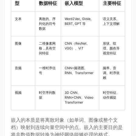
型
数据特征
嵌入模型
主要特征
文本
离散的、序
Word2Vec, GloVe,
语义关系、
列化的符号
BERT, GPT 等
上下文理解
数据
图像
二维像素网
CNN（ResNet、
形状、纹
格，具有空
VGG）、ViT
理、颜色等
间特征
视觉特征
音频
一维时序信
CNN+频谱图、
频率、音
号
RNN、Transformer
调、时序依
赖
视频
时空序列数
3D CNN、
时空特征、
据
RNN+CNN、Video
动作捕捉
Transformer
嵌入的本质是将离散对象（如单词、图像或整个文
档）映射到连续向量空间中的点。嵌入的主要目的是
将非数值数据转换为神经网络能够处理的格式。