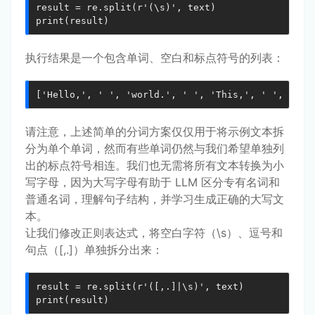
result = re.split(r'(\s)', text)

print(result)
执行结果是一个包含单词、空白和标点符号的列表：
['Hello,', ' ', 'world.', ' ', 'This,', ' ', 'is'
请注意，上述简单的分词方案仅仅用于将示例文本拆
分为单个单词，然而有些单词仍然与我们希望单独列
出的标点符号相连。我们也无需将所有文本转换为小
写字母，因为大写字母有助于 LLM 区分专有名词和
普通名词，理解句子结构，并学习生成正确的大写文
本。
让我们修改正则表达式，将空白字符（\s）、逗号和
句点（[,.]）单独拆分出来：
result = re.split(r'([,.]|\s)', text)

print(result)