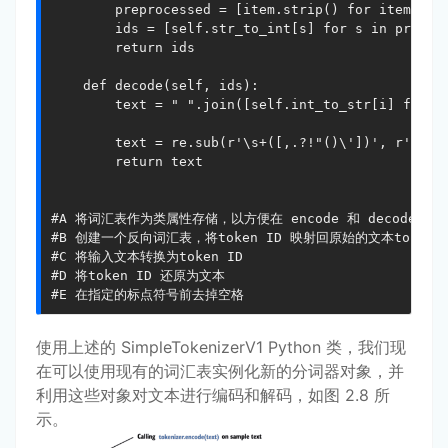
        preprocessed = [item.strip() for item in p
        ids = [self.str_to_int[s] for s in preproc
        return ids

    def decode(self, ids):                        
      	text = " ".join([self.int_to_str[i] for i in ids])

        text = re.sub(r'\s+([,.?!"()\'])', r'\1', 
        return text

#A 将词汇表作为类属性存储，以方便在 encode 和 decode 方法
#B 创建一个反向词汇表，将token ID 映射回原始的文本token

#C 将输入文本转换为token ID

#D 将token ID 还原为文本

#E 在指定的标点符号前去掉空格
使用上述的 SimpleTokenizerV1 Python 类，我们现
在可以使用现有的词汇表实例化新的分词器对象，并
利用这些对象对文本进行编码和解码，如图 2.8 所
示。