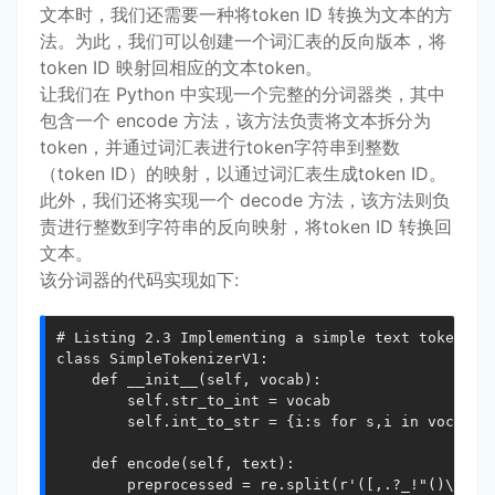
文本时，我们还需要一种将token ID 转换为文本的方
法。为此，我们可以创建一个词汇表的反向版本，将
token ID 映射回相应的文本token。
让我们在 Python 中实现一个完整的分词器类，其中
包含一个 encode 方法，该方法负责将文本拆分为
token，并通过词汇表进行token字符串到整数
（token ID）的映射，以通过词汇表生成token ID。
此外，我们还将实现一个 decode 方法，该方法则负
责进行整数到字符串的反向映射，将token ID 转换回
文本。
该分词器的代码实现如下:
# Listing 2.3 Implementing a simple text tokenizer
class SimpleTokenizerV1:

  	def __init__(self, vocab):

      	self.str_to_int = vocab                                                   #A

        self.int_to_str = {i:s for s,i in vocab.it
    def encode(self, text):                       
      	preprocessed = re.split(r'([,.?_!"()\']|--|\s)', text)
