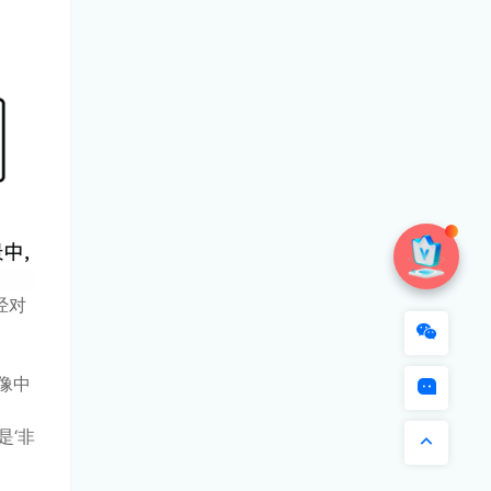
经对
像中
是‘非