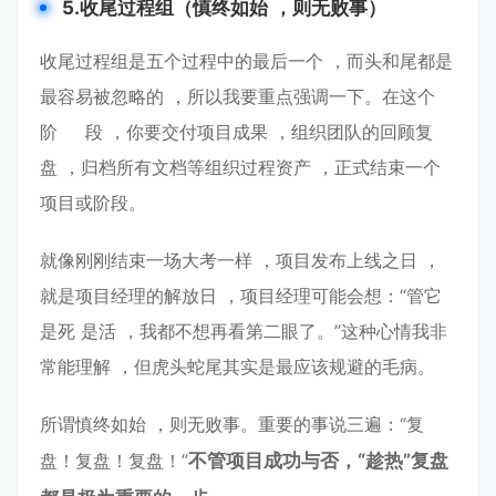
5.收尾过程组（慎终如始
，则⽆败事）
收尾过程组是五个过程中的最后⼀个 ，⽽头和尾都是
最容易被忽略的 ，所以我要重点强调⼀下。在这个
阶 段 ，你要交付项⽬成果 ，组织团队的回顾复
盘 ，归档所有⽂档等组织过程资产 ，正式结束⼀个
项⽬或阶段。
就像刚刚结束⼀场⼤考⼀样 ，项⽬发布上线之⽇ ，
就是项⽬经理的解放⽇ ，项⽬经理可能会想：“管它
是死 是活 ，我都不想再看第⼆眼了。”这种⼼情我⾮
常能理解 ，但⻁头蛇尾其实是最应该规避的⽑病。
所谓慎终如始 ，则⽆败事。重要的事说三遍：“复
盘！复盘！复盘！”
不管项⽬成功与否
，“趁热”复盘