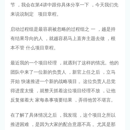
节 ，我会在第4讲中跟你具体分享⼀下 ，今天我们先
来说说制定 项⽬章程。
启动过程组是最容易被忽略的过程组之 ⼀ ，越是持
有结果导向的⼈ ，就越容易⻢上直奔主题去做 ，根
本不管 什么项⽬章程。
最近我的⼀个项⽬经理 ，就遇到了这样的情况。他的
团队中来了⼀位新的负责⼈ ，新官上任之后 ，⽴⻢
开始 快速推进⼀个新的战略项⽬ 。这位负责⼈总觉
得进度太慢 ，就整天抓着这位项⽬经理不放 ，让他
反复催着⼤ 家每条事项要结果 ，弄得他苦不堪⾔。
在了解了具体情况之后 ，我发现 ，这个项⽬之所以
推进困难 ，是因为⼤家的配合意愿不⾼ 。尤其是那