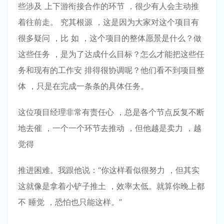
些涉及 上下游衔接合作的环节 ，很少有⼈会主动推
着往前⾛。 究其根源 ，这是因为⼤家对这个项⽬有
很多疑问 ，⽐ 如 ，这个项⽬的整体愿景是什么？做
这些任务 ，是为了达成什么⽬标？怎么才能把这些任
务和现有的⼯作安 排得很协调呢？他们看不到项⽬整
体 ，只是在完成⼀条条的具体任务。
这位项⽬经理⾮常有责任⼼ ，总是各个节点反复不断
地去催 ，⼀个⼀个环节去推动 ，但他越是卖⼒ ，越
觉得
推进困难。我跟他说：“你这样看似很努⼒ ，但其实
这就像是拿着⼩铲⼦推⼟ ，效率太低。就算你晚上都
不 睡觉 ，恐怕也只能这样。”