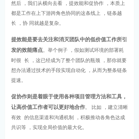
然后 ，我们从横向去看 ，提效能和促协作 ，本质上
都是⼯作在上下游跨⻆⾊协同的这条线上 ，链条越
⻓ ，协 同就越是复杂。
提效能是要去关注和消灭团队中的低价值⼯作所引
发的效能痛点
。举个例⼦ ，假如测试环境的部署耗
时很 ⻓ ，这已经成为了整个团队的瓶颈 ，那你就要
想办法通过技术的⼿段实现⾃动化 ，从⽽为整条链条
提速。
促协作则是着眼于使⽤各种项⽬管理⽅法和⼯具
，
让⾼价值⼯作者可以更好地合作
。 ⽐如 ，建⽴清晰
有效 的信息渠道和沟通机制 ，积极推动各⻆⾊达成
共识等 ，实现全局价值的最⼤化。