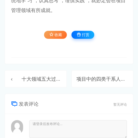
统地学 习 ，认真思考 ，谨慎实践 ，就必定会在项⽬
管理领域有所成就。
收藏
打赏
⼗⼤领域五⼤过程组（上）
项⽬中的四类⼲系⼈
发表评论
暂无评论