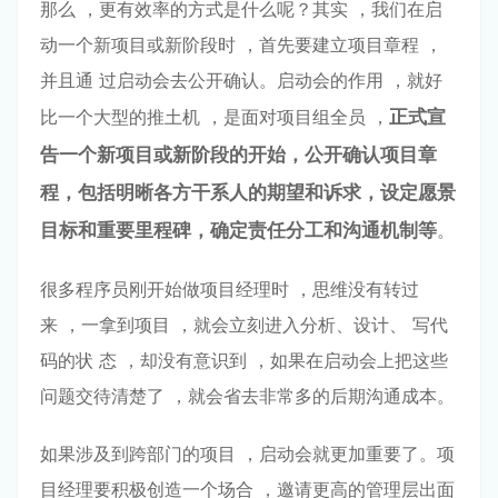
那么 ，更有效率的⽅式是什么呢？其实 ，我们在启
动⼀个新项⽬或新阶段时 ，⾸先要建⽴项⽬章程 ，
并且通 过启动会去公开确认。启动会的作⽤ ，就好
⽐⼀个⼤型的推⼟机 ，是⾯对项⽬组全员 ，
正式宣
告⼀个新项⽬
或新阶段的开始
，公开确认项⽬章
程
，包括明晰各⽅⼲系⼈的期望和诉求
，
设定愿景
⽬标和重要⾥程碑
，确
定责任分⼯和沟通机制等
。
很多程序员刚开始做项⽬经理时 ，思维没有转过
来 ，⼀拿到项⽬ ，就会⽴刻进⼊分析、设计、 写代
码的状 态 ，却没有意识到 ，如果在启动会上把这些
问题交待清楚了 ，就会省去⾮常多的后期沟通成本。
如果涉及到跨部⻔的项⽬ ，启动会就更加重要了。项
⽬经理要积极创造⼀个场合 ，邀请更⾼的管理层出⾯