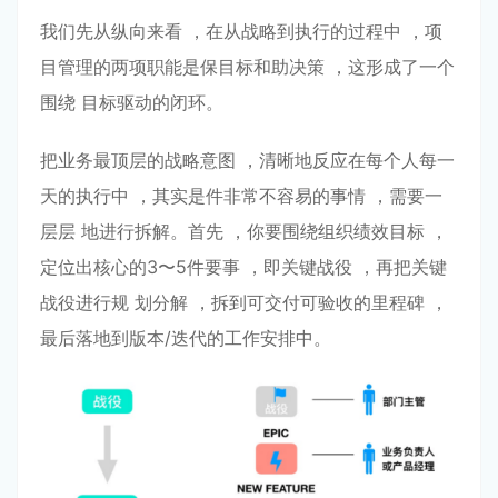
我们先从纵向来看 ，在从战略到执⾏的过程中 ，项
⽬管理的两项职能是保⽬标和助决策 ，这形成了⼀个
围绕 ⽬标驱动的闭环。
把业务最顶层的战略意图 ，清晰地反应在每个⼈每⼀
天的执⾏中 ，其实是件⾮常不容易的事情 ，需要⼀
层层 地进⾏拆解。⾸先 ，你要围绕组织绩效⽬标 ，
定位出核⼼的3〜5件要事 ，即关键战役 ，再把关键
战役进⾏规 划分解 ，拆到可交付可验收的⾥程碑 ，
最后落地到版本/迭代的⼯作安排中。