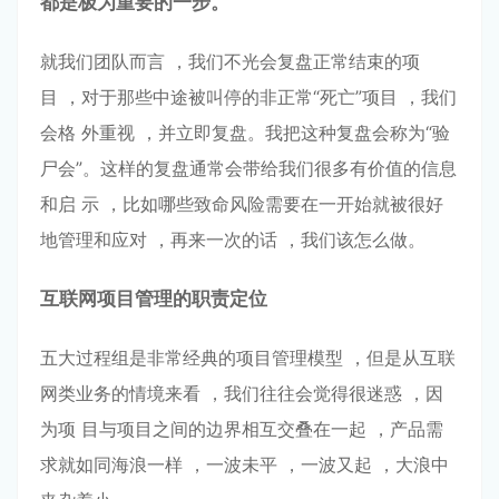
都
是极为重要的⼀
步。
就我们团队⽽⾔ ，我们不光会复盘正常结束的项
⽬ ，对于那些中途被叫停的⾮正常“死亡”项⽬ ，我们
会格 外重视 ，并⽴即复盘。我把这种复盘会称为“验
⼫会”。这样的复盘通常会带给我们很多有价值的信息
和启 ⽰ ，⽐如哪些致命⻛险需要在⼀开始就被很好
地管理和应对 ，再来⼀次的话 ，我们该怎么做。
互联⽹项⽬管理的职责定位
五⼤过程组是⾮常经典的项⽬管理模型 ，但是从互联
⽹类业务的情境来看 ，我们往往会觉得很迷惑 ，因
为项 ⽬与项⽬之间的边界相互交叠在⼀起 ，产品需
求就如同海浪⼀样 ，⼀波未平 ，⼀波⼜起 ，⼤浪中