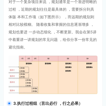
对于⼀个复杂项⽬来说 ，规划通常是⼀个渐进明晰的
过程 ，近期的规划往往是最具体的 ，需要拆分到具
体版 本和⼯作项（如下图所⽰） ，⽽远期的规划则
相对⽐较模糊。 随着收集和掌握的信息逐渐增多 ，
规划也要进 ⼀步动态细化 ，不断更新。我会在第5讲
中着重讲⼀讲规划的常⻅问题 ，给你分享⼀份常⻅的
避坑指南。
3.执⾏过程组（⾔出必⾏
，⾏之必果）