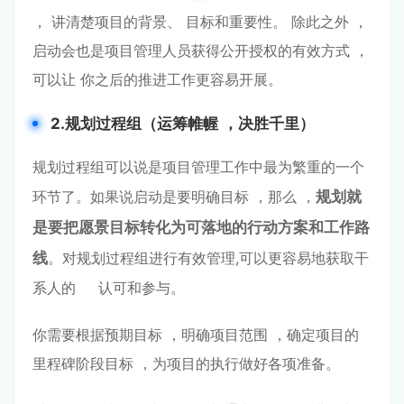
， 讲清楚项⽬的背景、 ⽬标和重要性。 除此之外 ，
启动会也是项⽬管理⼈员获得公开授权的有效⽅式 ，
可以让 你之后的推进⼯作更容易开展。
2.规划过程组（运筹帷幄
，决胜千⾥）
规划过程组可以说是项⽬管理⼯作中最为繁重的⼀个
环节了。如果说启动是要明确⽬标 ，那么 ，
规划就
是要
把愿景⽬标转化为可落地的⾏动⽅案和⼯作路
线
。对规划过程组进⾏有效管理,可以更容易地获取⼲
系⼈的 认可和参与。
你需要根据预期⽬标 ，明确项⽬范围 ，确定项⽬的
⾥程碑阶段⽬标 ，为项⽬的执⾏做好各项准备。