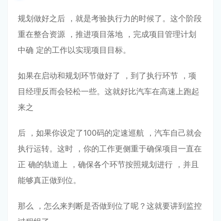
规划做好之后 ，就是考验执⾏⼒的时候了。这个阶段
重在整合资源 ，推进项⽬落地 ，完成项⽬管理计划
中确 定的⼯作以实现项⽬⽬标。
如果在启动和规划环节做好了 ，到了执⾏环节 ，项
⽬经理反⽽会轻松⼀些。这就好⽐汽⻋在⾼速上跑起
来之
后 ，如果你设定了100码的定速巡航 ，汽⻋⾃⼰就会
执⾏运转。这时 ，你的⼯作更侧重于确保项⽬⼀直在
正 确的轨道上 ，确保各个环节按照规划进⾏ ，并且
能够真正做到位。
那么 ，怎么来判断是否做到位了呢？这就要讲到监控