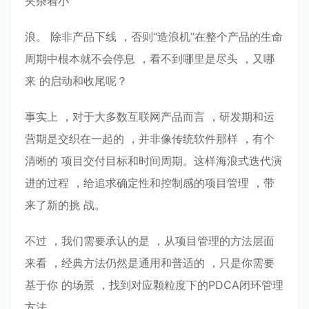
夹杂着⼩
浪。 除⾮产品下线 ，否则“造浪机”在整个产品的⽣命
周期中根本就不会停息 ，看不到哪⾥是尽头 ，⼜哪
来 的启动和收尾呢？
事实上 ，对于⼤多数互联⽹产品⽽⾔ ，研发期和运
营期是交织在⼀起的 ，并⾮像传统软件那样 ，有个
清晰的 项⽬交付⽬标和时间周期。这样海浪式迭代演
进的过程 ，给追求确定性和控制感的项⽬管理 ，带
来了新的挑 战。
不过 ，我们需要承认的是 ，从项⽬管理的⽅法层⾯
来看 ，经典⽅法仍然是通⽤和普适的 ，只是你需要
基于你 的场景 ，找到对应颗粒度下的PDCA闭环管理
⽅法。