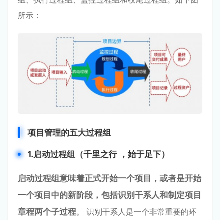
所⽰：
项⽬管理的五⼤过程组
1.启动过程组（千⾥之⾏
，始于⾜下）
启动过程组意味着正式开始⼀个项⽬
，或者是开始
⼀个项⽬
中的新阶段
，包括识别⼲系⼈和制定项⽬
章程两
个⼦过程
。 识别⼲系⼈是⼀个⾮常重要的环