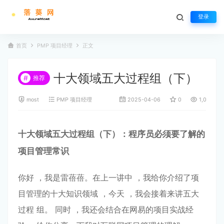
登录
首页
PMP 项目经理
正文
⼗⼤领域五⼤过程组（下）
#
推荐
most
PMP 项目经理
2025-04-06
0
1,025
⼗⼤领域五⼤过程组（下
）
：
程序员必须要了解的
项⽬管理常识
你好 ，我是雷蓓蓓。在上⼀讲中 ，我给你介绍了项
⽬管理的⼗⼤知识领域 ，今天 ，我会接着来讲五⼤
过程 组。 同时 ，我还会结合在⽹易的项⽬实战经