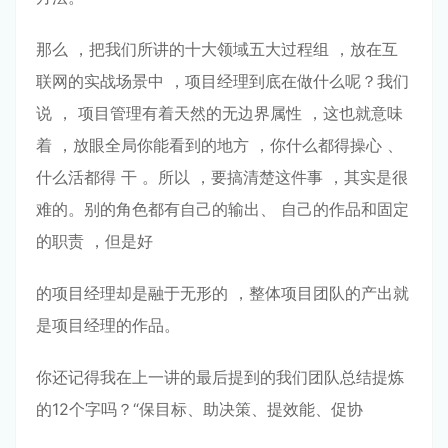
那么 ，把我们所讲的⼗⼤领域五⼤过程组 ，放在互
联⽹的实战场景中 ，项⽬经理到底在做什么呢？我们
说 ， 项⽬管理有着天然的⽆边界属性 ，这也就意味
着 ，放眼全局你能看到的地⽅ ，你什么都得操⼼ 、
什么活都得 ⼲ 。所以 ，要搞清楚这件事 ，其实是很
难的。别的⻆⾊都有⾃⼰的输出、 ⾃⼰的作品和固定
的职责 ，但是好
的项⽬经理却是融于⽆形的 ，整体项⽬团队的产出就
是项⽬经理的作品。
你还记得我在上⼀讲的最后提到的我们团队总结提炼
的12个字吗？“保⽬标、助决策、提效能、促协