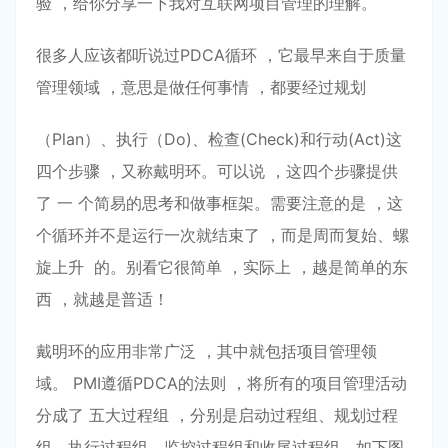
验 ，给你分享⼀下我对互联⽹项⽬管理的理解。
很多⼈应该都听说过PDCA循环 ，它最早来⾃于质量
管理领域 ，意思是做任何事情 ，都要经过规划
（Plan）、执⾏（Do)、检查(Check)和⾏动(Act)这
四个步骤 ，⼜称戴明环。可以说 ，这四个步骤提供
了 ⼀ 个简易的思考和做事框架。需要注意的是 ，这
个循环并不是运⾏⼀次就结束了 ，⽽是周⽽复始、螺
旋上升 的。别看它很简单 ，实际上 ，越是简单的东
西 ，就越是普适！
戴明环的应⽤⾮常⼴泛 ，其中就包括项⽬管理领
域。 PMI遵循PDCA的法则 ，将所有的项⽬管理活动
分成了 五⼤过程组 ，分别是启动过程组、规划过程
组、执⾏过程组、监控过程组和收尾过程组。如下图