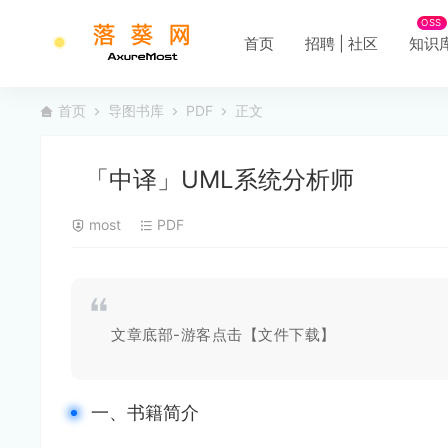
OSS
首页
招聘 | 社区
知识
首页
导图书库
PDF
正文
「中译」UML系统分析师
most
PDF
文章底部-游客点击【文件下载】
一、书籍简介