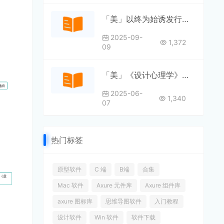
「美」以终为始诱发行为改变
2025-09-
1,372
09
「美」《设计心理学》（全四册）
2025-06-
1,340
07
热门标签
原型软件
C 端
B端
合集
Mac 软件
Axure 元件库
Axure 组件库
axure 图标库
思维导图软件
入门教程
设计软件
Win 软件
软件下载