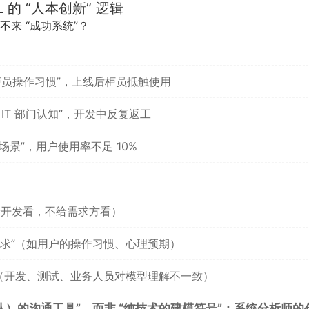
的 “人本创新” 逻辑
换不来 “成功系统”？
柜员操作习惯”，上线后柜员抵触使用
 IT 部门认知”，开发中反复返工
作场景”，用户使用率不足 10%
只给开发看，不给需求方看）
性诉求”（如用户的操作习惯、心理预期）
齐”（开发、测试、业务人员对模型理解不一致）
 团队）的沟通工具”，而非 “纯技术的建模符号”；系统分析师的