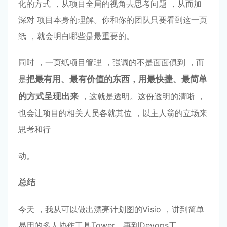
化的⽅式 ，从项⽬全局的视⻆去思考问题 ，从⽽加
深对 项⽬本⾝的理解。你和你的团队只要看到这⼀⻚
纸 ，就会明⽩哪些是最重要的。
同时 ，⼀⻚纸项⽬管理 ，强调的不是⾯⾯俱到 ，⽽
是
把最有⽤
、最有价值的东西
，⽤最快捷、最简单
的⽅式
呈现出来
，这就是透明。这份透明的清晰 ，
也会让项⽬的相关⼈员各就其位 ，以主⼈翁的⽴场来
思考和⾏
动。
总结
今天 ，我从可以做出漂亮计划图的Visio ，讲到简单
易⽤的多⼈协作⼯具Tower，再到Devops⼯