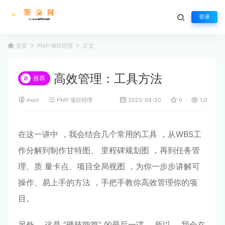
登录
首页
PMP 项目经理
正文
⾼效管理：⼯具⽅法
#
推荐
most
PMP 项目经理
2025-04-20
0
1,052
在这⼀讲中 ，我会结合⼏个常⽤的⼯具 ，从WBS⼯
作分解到制作⽢特图、 ⾥程碑规划图 ，再到任务管
理、质 量卡点、项⽬全局视图 ，为你⼀步步讲解可
操作、易上⼿的⽅法 ，⼿把⼿教你⾼效管理你的项
⽬。
另外 ，这是 “硬技能篇” 的最后⼀讲 ，所以 ，我会在