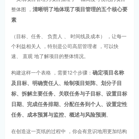
整体图 ，
清晰明了地体现了项⽬管理的五个核⼼要
素
（⽬标、任务、 负责⼈ 、 时间线及成本） ，让每⼀
个利益相关⼈ ，特别是公司⾼层管理者 ，可以快
速、 直观 地了解项⽬的整体情况。
构建这样⼀个表格 ，需要12个步骤：
确定项⽬名称
及⽬标、明确责任⼈、绘制项⽬矩阵、划分⼦⽬
标、
拆解
主要任务、关联任务与⼦⽬标、设置⽬标
⽇期、完成任务
排期、分配任务到个⼈、设置定性
任务、成本预算
与监控、概述与⻛险预测
。
在创造这⼀⻚纸的过程中 ，你会有意识地⽤更加结构