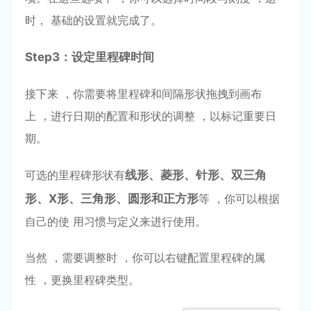
时， 基础的设置就完成了。
Step
3：设定⾥程碑时间
接下来 ，你需要将⾥程碑和间隔形状拖拽到画布
上 ，进⾏⽇期的配置和形状的调整 ，以标记重要⽇
期。
可选的⾥程碑形状有
线形、菱形、针形、双三⻆
形、X形、三⻆形、
圆形和正⽅形
等 ，你可以根据
⾃⼰的使 ⽤习惯与定义来进⾏使⽤。
当然 ，需要调整时 ，你可以右键配置⾥程碑的属
性 ，更换⾥程碑类型。