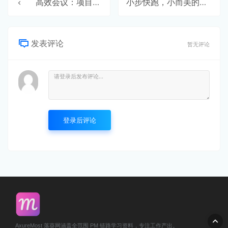
⾼效会议：项⽬中要开好哪些会？
⼩步快跑，⼩⽽美的敏捷
发表评论
暂无评论
登录后评论
AxureMost 落葵网涵盖全范围 PM 链路学习资料，专注工作产出。