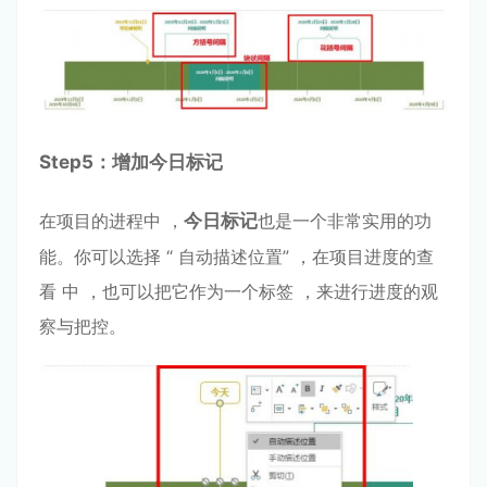
Step
5：增加今⽇标记
在项⽬的进程中 ，
今⽇标记
也是⼀个⾮常实⽤的功
能。你可以选择 “ ⾃动描述位置” ，在项⽬进度的查
看 中 ，也可以把它作为⼀个标签 ，来进⾏进度的观
察与把控。