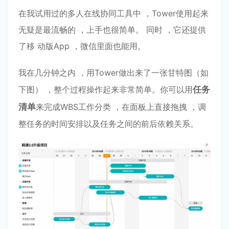
在我试⽤过的多⼈在线协同⼯具中 ，Tower使⽤起来
⽆疑是最流畅的 ，上⼿也很简单。 同时 ，它还提供
了移 动版App ，微信⾥⾯也能⽤。
我在⼏分钟之内 ，⽤Tower做出来了⼀张⽢特图（如
下图） ，整个过程操作起来⾮常简单。你可以⽤
任务
清
单
来完成WBS⼯作分类 ，在⾯板上直接拖拽 ，调
整任务的时间安排以及任务之间的前后依赖关系。