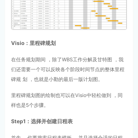
Visio：⾥程碑规划
在任务规划期间 ，除了WBS⼯作分解及⽢特图 ，我
们还需要⼀个可以反映各个阶段时间节点的整体⾥程
碑规 划 ，也就是⼩勤的最后⼀版计划图。
⾥程碑规划图的绘制也可以在Visio中轻松做到 ，同
样也是5个步骤。
Step
1：选择并创建⽇程表
⾸先 ，你要搜索⽇程表模板 ，并且选择合适的⽇程