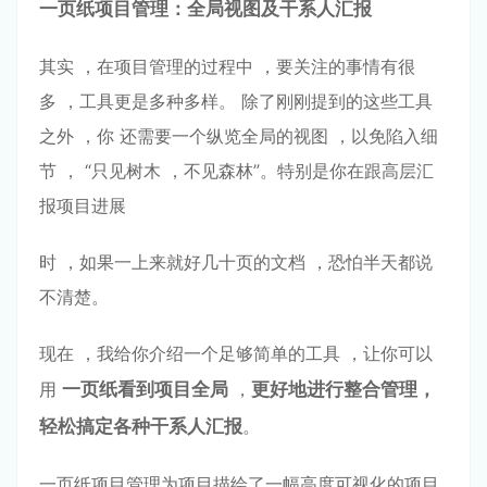
⼀
⻚纸项⽬管理：全局视图及⼲系⼈汇报
其实 ，在项⽬管理的过程中 ，要关注的事情有很
多 ，⼯具更是多种多样。 除了刚刚提到的这些⼯具
之外 ，你 还需要⼀个纵览全局的视图 ，以免陷⼊细
节 ， “只⻅树⽊ ，不⻅森林”。特别是你在跟⾼层汇
报项⽬进展
时 ，如果⼀上来就好⼏⼗⻚的⽂档 ，恐怕半天都说
不清楚。
现在 ，我给你介绍⼀个⾜够简单的⼯具 ，让你可以
⽤
⼀
⻚纸看到项⽬全局
，
更好地进⾏整合管理
，
轻
松搞定
各种⼲系⼈汇报
。
⼀⻚纸项⽬管理为项⽬描绘了⼀幅⾼度可视化的项⽬