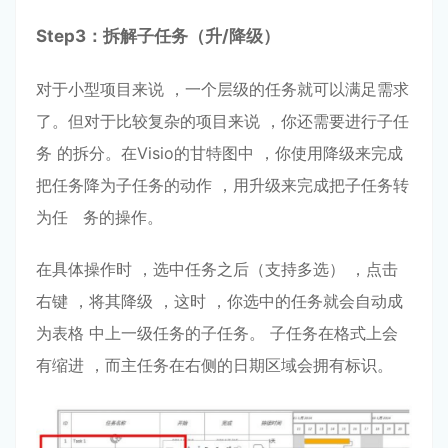
Step
3：拆解⼦任务（升/降级）
对于⼩型项⽬来说 ，⼀个层级的任务就可以满⾜需求
了。但对于⽐较复杂的项⽬来说 ，你还需要进⾏⼦任
务 的拆分。在Visio的⽢特图中 ，你使⽤降级来完成
把任务降为⼦任务的动作 ，⽤升级来完成把⼦任务转
为任 务的操作。
在具体操作时 ，选中任务之后（⽀持多选） ，点击
右键 ，将其降级 ，这时 ，你选中的任务就会⾃动成
为表格 中上⼀级任务的⼦任务。 ⼦任务在格式上会
有缩进 ，⽽主任务在右侧的⽇期区域会拥有标识。