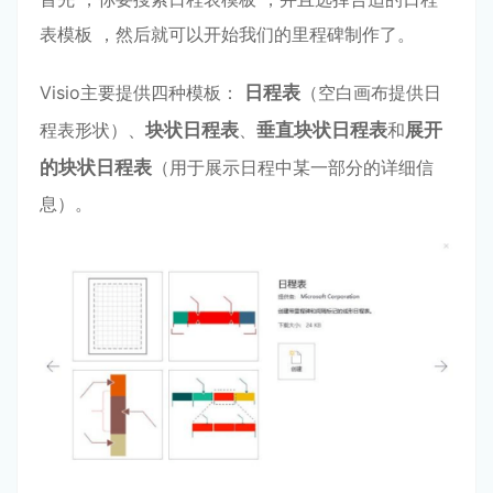
表模板 ，然后就可以开始我们的⾥程碑制作了。
Visio主要提供四种模板：
⽇程表
（空⽩画布提供⽇
程表形状）、
块状⽇程表
、
垂直块状⽇程表
和
展开
的块
状⽇程表
（⽤于展⽰⽇程中某⼀部分的详细信
息）。