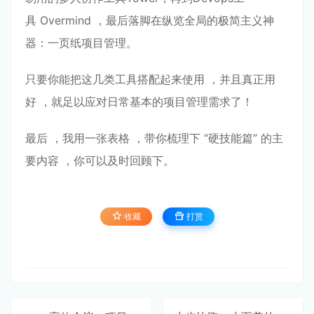
具 Overmind ，最后落脚在纵览全局的极简主义神
器：⼀⻚纸项⽬管理。
只要你能把这⼏类⼯具搭配起来使⽤ ，并且真正⽤
好 ，就⾜以应对⽇常基本的项⽬管理需求了！
最后 ，我⽤⼀张表格 ，带你梳理下 “硬技能篇” 的主
要内容 ，你可以及时回顾下。
收藏
打赏