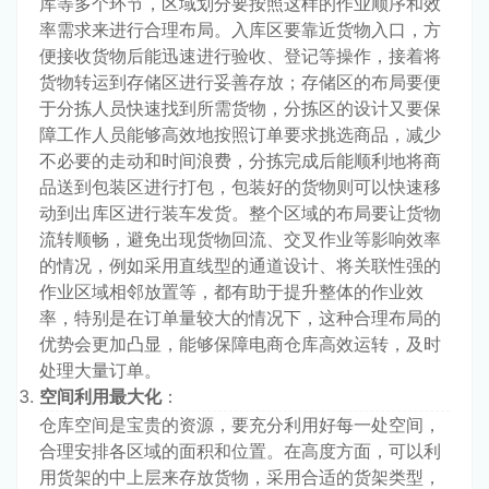
库等多个环节，区域划分要按照这样的作业顺序和效
率需求来进行合理布局。入库区要靠近货物入口，方
便接收货物后能迅速进行验收、登记等操作，接着将
货物转运到存储区进行妥善存放；存储区的布局要便
于分拣人员快速找到所需货物，分拣区的设计又要保
障工作人员能够高效地按照订单要求挑选商品，减少
不必要的走动和时间浪费，分拣完成后能顺利地将商
品送到包装区进行打包，包装好的货物则可以快速移
动到出库区进行装车发货。整个区域的布局要让货物
流转顺畅，避免出现货物回流、交叉作业等影响效率
的情况，例如采用直线型的通道设计、将关联性强的
作业区域相邻放置等，都有助于提升整体的作业效
率，特别是在订单量较大的情况下，这种合理布局的
优势会更加凸显，能够保障电商仓库高效运转，及时
处理大量订单。
空间利用最大化
：
仓库空间是宝贵的资源，要充分利用好每一处空间，
合理安排各区域的面积和位置。在高度方面，可以利
用货架的中上层来存放货物，采用合适的货架类型，