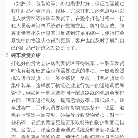
（如胶带、包装箱等）将包裹密封好，保证在运输过
程中商品不会掉落、损坏，完成打包后的包裹就可以
进入发货区等待装车发货了。在整个打包过程中，打
包人员会与订单系统进行数据交互，将打包完成、包
裹重量等相关信息实时反馈到订单系统中，使得订单
系统中的物流状态得到更新，客户也能及时了解到自
己的商品已经进入发货阶段了。
装车发货介绍
：
打包好的货物会被送到发货区等待装车，在装车发货
时也有着相应的流程和需要注意的事项。一般会按照
批次进行发货，同一波次拣货、复核、打包的货物会
集中装车，这样便于物流企业进行统一的运输调度和
管理，例如同一地区或者同一配送路线的包裹会安排
在同一辆车进行配送，提高运输效率，降低成本。装
车过程中，工作人员要确保货物摆放整齐、稳固，避
免在运输途中因晃动、碰撞等导致货物受损，对于一
些易碎、易损的商品更是要采取特殊的防护和固定措
施。发货后，物流企业会通过系统及时更新物流状
态，将包裹的运输位置、预计送达时间等信息反馈给