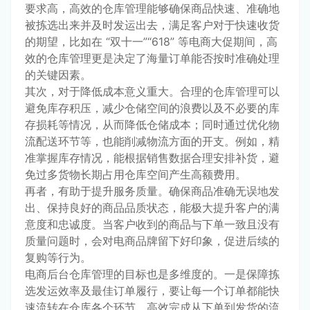
要求高，高效的仓库管理能够确保商品快速、准确地
被拣选出来并及时发运出去，满足客户对于快速收货
的期望，比如在 “双十一”“618” 等电商大促期间，高
效的仓库管理更是决定了海量订单能否按时准确处理
的关键因素。
其次，对于降低成本意义重大。合理的仓库管理可以
避免库存积压，减少仓储空间的浪费以及不必要的库
存损耗等情况，从而降低仓储成本；同时通过优化物
流配送环节等，也能削减物流方面的开支。例如，精
准掌握库存情况，能根据销售数据合理安排补货，避
免过多货物长期占用仓库空间产生高额费用。
再者，有助于提升服务质量。确保商品准确无误地发
出、保持良好的商品品质状态，能极大提升客户的满
意度和忠诚度。当客户收到的商品与下单一致且没有
质量问题时，会对电商品牌留下好印象，促进后续的
复购等行为。
电商后台仓库管理的目标也是多维度的。一是保障拣
选发运效率及最佳订单履行，要让每一个订单都能快
速流转在仓库各个环节，高效完成从下单到发货的流