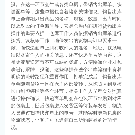
骤。在这一环节会生成各类单据，像销售出库单、快
递面单等，这些单据包含着诸多关键信息。销售出库
单上会详细列出商品的名称、规格、数量、出库时间
以及对应的订单编号等，它是仓库内部进行货物出库
操作的重要依据，仓库工作人员依据销售出库单进行
拣货、复核等工作，确保发出的货物与订单要求一
致。而快递面单上则有收件人的姓名、地址、联系电
话以及寄件人的相关信息，还有快递单号等内容，这
是物流配送环节不可或缺的凭证，方便快递企业对包
裹进行跟踪、投递。这些单据在整个出库流程中有着
明确的流转路径和重要作用，打单完成后，销售出库
单会随着货物一同在仓库内部流转，从拣货区到复核
区再到包装区等各个环节，相关工作人员都会对照其
进行操作确认；快递面单则会在包装环节粘贴到对应
的包裹上，随后包裹进入发货区等待装车发货，物流
人员通过扫描快递单上的单号，就能实时更新包裹的
物流状态，让客户可以追踪自己所购商品的运输情
况。