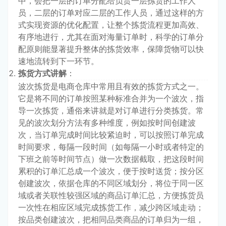
中，会把一层的订单分配给负责一层拣货的工作人
员，二层的订单对应二层的工作人员，通过这样的方
式实现资源的优化配置，让整个拣货流程更加高效、
有序地进行，尤其在面对海量订单时，科学的订单分
配原则能显著提升整体的拣货效率，保障货物可以快
速地流转到下一环节。
拣货方式讲解
：
波次拣货是电商仓库中常用且有效的拣货方式之一。
它是将不同的订单按照某种标准合并为一个波次，指
导一次拣货，通俗来讲就是对订单进行分类拣货。常
见的波次划分方法有多种维度，例如按时间创建波
次，当订单完成时间比较紧迫时，可以按照订单完成
时间要求，每隔一段时间（如每隔一小时或者特定的
下班之前等时间节点）做一次数据截取，把这段时间
累积的订单汇总成一个波次，便于按时送货；按分区
创建波次，依据仓库的不同区域划分，将位于同一区
域或者关联性较强区域的商品订单汇总，方便拣货员
一次性在相应区域完成拣货工作，减少跨区域走动；
按品类创建波次，把相同品类商品的订单归为一组，