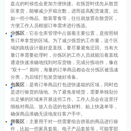
盘点的时候也会更加方便快捷。在拣货时优先从散货
区拿货，能够减少开箱次数，进而提高配货速度。比
如一些小饰品、散装零食等，往往就放置在散货区，
方便工作人员根据订单需求进行拣选。
分拣区
：它在仓库管理中占据着主要位置，是按照销
售订单拿货的区域。为了减少拣货的工作量，这个区
域的路线设计最好是直线，要尽量避免迂回。当有大
量订单需要处理时，分拣区的工作人员就能沿着直线
通道快速准确地找到对应货物，完成分拣动作，像在
“双十一” 期间，海量的订单商品都会在分拣区被迅速
分类，为后续打包发货做好准备。
包装区
：是将订单商品打包进快递箱的区域，同时也
是进行验货的场地。为了避免发错货，需要单独划分
出足够的区域来开展这些工作。工作人员会在这里仔
细核对商品、放入合适的包装材料、贴上快递单等，
确保商品准确无误地发往客户手中。
拼装区
：主要用于对一些需要组合拼装的商品进行操
作，比如一些家具套装、电子产品套装等，可能零部