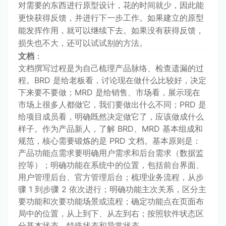
对需要的东西进行原型设计，花的时间就少，因此能
更快获得反馈，并进行下一步工作。如果建立的原型
能发挥作用，就可以继续下去。如果没有获得反馈，
损失也不大，还可以试试别的方法。
文档
：
文档撰写过程是为自己梳理产品脉络、检查遗漏的过
程。BRD 是给老板看，讨论现在做什么比较好，决定
下来要不要做；MRD 是给销售、市场看，展示现在
市场上很多人都做它，我们要做出什么不同；PRD 是
给项目成员看，明确既然决定做它了，应该做成什么
样子。作为产品新人，了解 BRD、MRD 基本组成和
规范，核心需要锻炼的是 PRD 文档。基本原则是：
产品功能点需求要明确用户需求和后台需求（数据监
控等）；明确功能在系统中的位置，包括前台界面、
用户管理后台、官方管理后台；梳理业务流程，从步
骤 1 到步骤 2 依次进行；明确功能主次关系，区分主
要功能和次要功能场景或流程；确定功能点在页面布
局中的位置，从上到下、从左到右；按照软件状态区
分基本状态、特殊状态和异常状态。