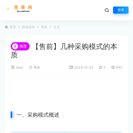
登录
首页
职场百科
售前
正文
【售前】几种采购模式的本
#
推荐
质
most
售前
2024-10-22
0
942
一、采购模式概述