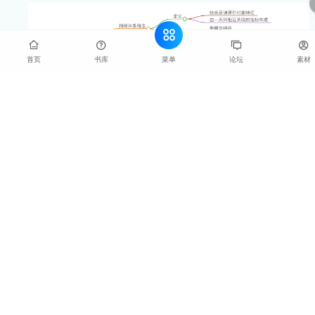
菜单
首页
书库
论坛
素材
指标体系是数据分析和管理决策中的核心工具，它由多个
相互关联的统计指标构成，旨在全面反映特定领域或系统
的关键方面。这个概念强调的是通过一个有机整合的指标
集合，来实现对复杂现象或过程的综合评估和理解。
概念
指标体系是一个由若干个独立而又相互联系的指标组成的
整体，这些指标共同作用，能够系统地、多维度地描述和
评估一个对象（如企业、项目、社会现象等）的状态或性