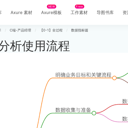
NEW
Free
库
Axure 素材
Axure模板
工作素材
导图书库
资
库
/
C端-产品经理
/
【0-1】全过程
/
数据指标篇
分析使用流程