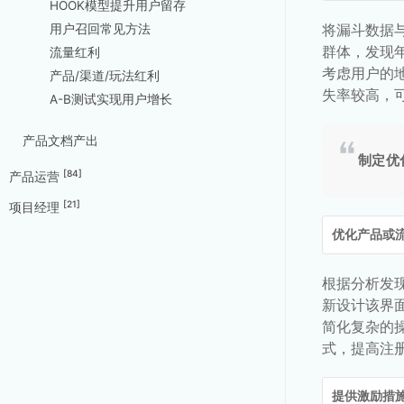
HOOK模型提升用户留存
将漏斗数据
用户召回常见方法
群体，发现
流量红利
考虑用户的
产品/渠道/玩法红利
失率较高，
A-B测试实现用户增长
产品文档产出
制定优
[84]
产品运营
[21]
项目经理
优化产品或
根据分析发
新设计该界
简化复杂的
式，提高注
提供激励措