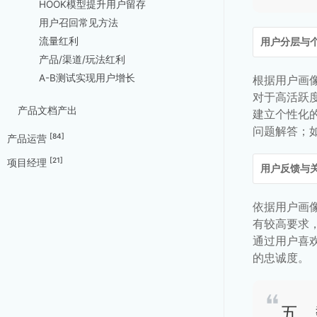
HOOK模型提升用户留存
用户召回常见方法
流量红利
用户分层与
产品/渠道/玩法红利
A-B测试实现用户增长
根据用户画
对于高活跃
产品文档产出
建立个性化
问题解答；
[84]
产品运营
[21]
项目经理
用户反馈与
依据用户画
有较高要求
通过用户喜
的忠诚度。
五、