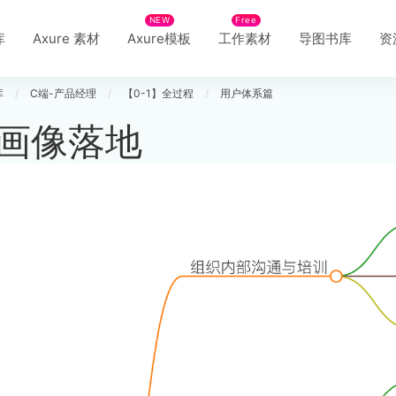
NEW
Free
库
Axure 素材
Axure模板
工作素材
导图书库
资
库
/
C端-产品经理
/
【0-1】全过程
/
用户体系篇
画像落地