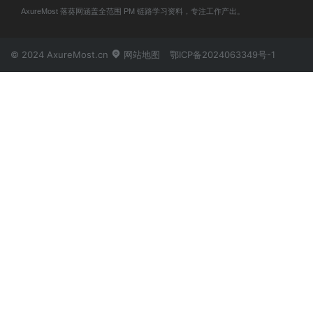
AxureMost 落葵网涵盖全范围 PM 链路学习资料，专注工作产出。
© 2024 AxureMost.cn
网站地图
鄂ICP备2024063349号-1