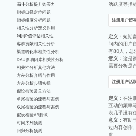
活跃度等指
漏斗分析提升购买力
指标口径定位问题
指标维度分析问题
注册用户留
相关性分析定义作用
利用P值评估相关性
定义
：短期
间内的用户
客群贡献相关性分析
有80人，总
渠道转化率相关性分析
意义
：这是
DAU影响因素相关性分析
需要分析是
相关性分析其他方法
方差分析介绍与作用
注册用户活
方差分析步骤实操
假设检验常见方法
定义
：在注
单尾检验的流程与案例
互动的频率等
双尾检验的流程与案例
表几乎没有
假设检验AB测试
意义
：有助
时间序列预测
过内容创作
回归分析预测
度。