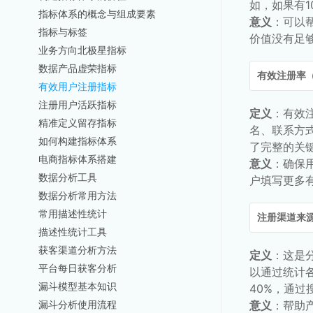
如，如果有1
指标体系的概念与组成要素
意义
：可以
指标与标签
价值没有足
业务方向北极星指标
数据产品虚荣指标
有效注册率
有效用户注册指标
注册用户活跃指标
定义
：有效
精准定义留存指标
名、联系方式
如何构建指标体系
了完整的关
电商指标体系搭建
意义
：确保
数据分析工具
户填写更多
数据分析常用方法
常用描述性统计
注册渠道来
描述性统计工具
获客渠道分析方法
定义
：这是
平台每日获客分析
以通过统计
漏斗模型基本知识
40%，通过
意义
：帮助
漏斗分析使用流程