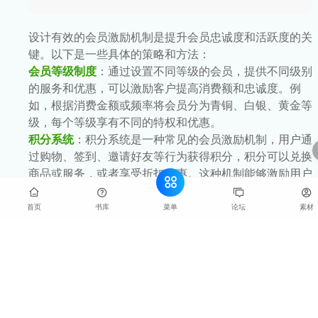
设计有效的会员激励机制是提升会员忠诚度和活跃度的关
键。以下是一些具体的策略和方法：
会员等级制度
：通过设置不同等级的会员，提供不同级别
的服务和优惠，可以激励客户提高消费额和忠诚度。例
如，根据消费金额或频率将会员分为青铜、白银、黄金等
级，每个等级享有不同的特权和优惠。
积分系统
：积分系统是一种常见的会员激励机制，用户通
过购物、签到、邀请好友等行为获得积分，积分可以兑换
商品或服务，或者享受折扣优惠。这种机制能够激励用户
更多地参与平台活动，增加用户黏性和购买意愿。
个性化服务和专属优惠
：提供个性化的专属激励，让会员
菜单
首页
书库
论坛
素材
感受到被重视和尊重，从而更容易选择企业的产品或服
务。例如，根据会员的消费历史和偏好，提供个性化的折
扣和推荐。
会员活动和互动
：定期举办线上线下活动，增加会员的互
动度和归属感。例如，通过举办会员专属的促销活动、抽
奖活动或会员日，提升会员的参与度和忠诚度。