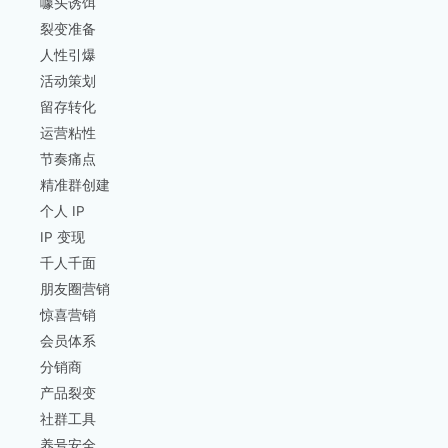
噱头诱饵
裂变准备
人性引爆
活动策划
留存转化
运营粘性
节奏痛点
精准群创建
个人 IP
IP 变现
千人千面
朋友圈营销
惊喜营销
会员体系
分销商
产品裂变
社群工具
养号安全